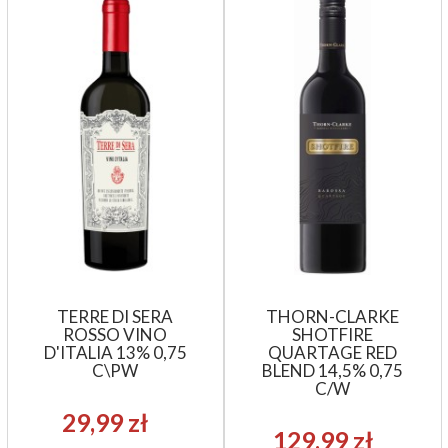
TERRE DI SERA
THORN-CLARKE
ROSSO VINO
SHOTFIRE
D'ITALIA 13% 0,75
QUARTAGE RED
C\PW
BLEND 14,5% 0,75
C/W
29,99 zł
129,99 zł