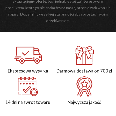
aktualizujemy ofertę. Jeśli jednak jesteś zainteresowany
produktem, którego nie znalazłeś na naszej stronie zadzwoń lub
napisz. Dopełnimy wszelkiej staranności aby sprostać Twoim
oczekiwaniom.
Ekspresowa wysyłka
Darmowa dostawa od 700 zł
14 dni na zwrot towaru
Najwyższa jakość