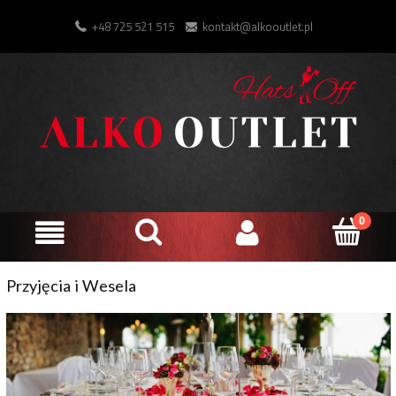
+48 725 521 515
kontakt@alkooutlet.pl
Przyjęcia i Wesela