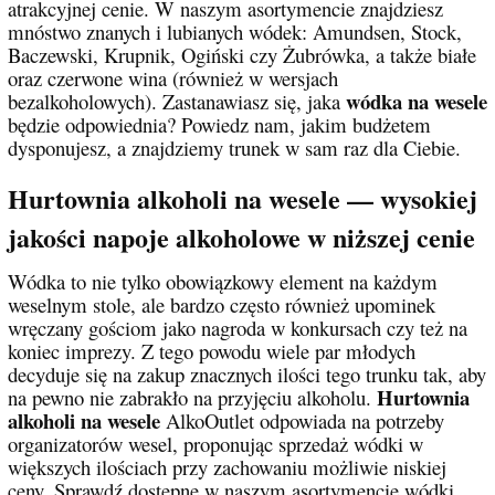
atrakcyjnej cenie. W naszym asortymencie znajdziesz
mnóstwo znanych i lubianych wódek: Amundsen, Stock,
Baczewski, Krupnik, Ogiński czy Żubrówka, a także białe
oraz czerwone wina (również w wersjach
wódka na wesele
bezalkoholowych). Zastanawiasz się, jaka
będzie odpowiednia? Powiedz nam, jakim budżetem
dysponujesz, a znajdziemy trunek w sam raz dla Ciebie.
Hurtownia alkoholi na wesele — wysokiej
jakości napoje alkoholowe w niższej cenie
Wódka to nie tylko obowiązkowy element na każdym
weselnym stole, ale bardzo często również upominek
wręczany gościom jako nagroda w konkursach czy też na
koniec imprezy. Z tego powodu wiele par młodych
decyduje się na zakup znacznych ilości tego trunku tak, aby
Hurtownia
na pewno nie zabrakło na przyjęciu alkoholu.
alkoholi na wesele
AlkoOutlet odpowiada na potrzeby
organizatorów wesel, proponując sprzedaż wódki w
większych ilościach przy zachowaniu możliwie niskiej
ceny. Sprawdź dostępne w naszym asortymencie wódki