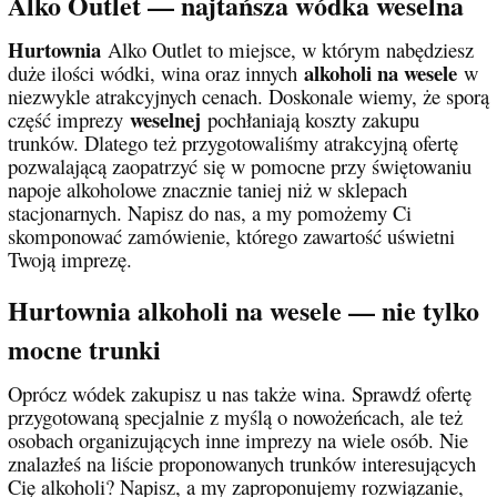
Alko Outlet — najtańsza wódka weselna
Hurtownia
Alko Outlet to miejsce, w którym nabędziesz
alkoholi na wesele
duże ilości wódki, wina oraz innych
w
niezwykle atrakcyjnych cenach. Doskonale wiemy, że sporą
weselnej
część imprezy
pochłaniają koszty zakupu
trunków. Dlatego też przygotowaliśmy atrakcyjną ofertę
pozwalającą zaopatrzyć się w pomocne przy świętowaniu
napoje alkoholowe znacznie taniej niż w sklepach
stacjonarnych. Napisz do nas, a my pomożemy Ci
skomponować zamówienie, którego zawartość uświetni
Twoją imprezę.
Hurtownia alkoholi na wesele — nie tylko
mocne trunki
Oprócz wódek zakupisz u nas także wina. Sprawdź ofertę
przygotowaną specjalnie z myślą o nowożeńcach, ale też
osobach organizujących inne imprezy na wiele osób. Nie
znalazłeś na liście proponowanych trunków interesujących
Cię alkoholi? Napisz, a my zaproponujemy rozwiązanie,