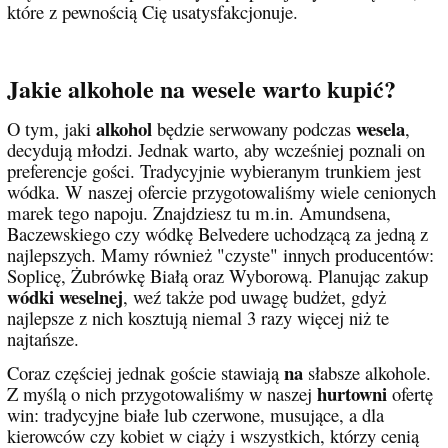
które z pewnością Cię usatysfakcjonuje.
Jakie alkohole na wesele warto kupić?
alkohol
wesela
O tym, jaki
będzie serwowany podczas
,
decydują młodzi. Jednak warto, aby wcześniej poznali on
preferencje gości. Tradycyjnie wybieranym trunkiem jest
wódka. W naszej ofercie przygotowaliśmy wiele cenionych
marek tego napoju. Znajdziesz tu m.in. Amundsena,
Baczewskiego czy wódkę Belvedere uchodzącą za jedną z
najlepszych. Mamy również "czyste" innych producentów:
Soplicę, Żubrówkę Białą oraz Wyborową. Planując zakup
wódki weselnej
, weź także pod uwagę budżet, gdyż
najlepsze z nich kosztują niemal 3 razy więcej niż te
najtańsze.
na
Coraz częściej jednak goście stawiają
słabsze alkohole.
hurtowni
Z myślą o nich przygotowaliśmy w naszej
ofertę
win: tradycyjne białe lub czerwone, musujące, a dla
kierowców czy kobiet w ciąży i wszystkich, którzy cenią