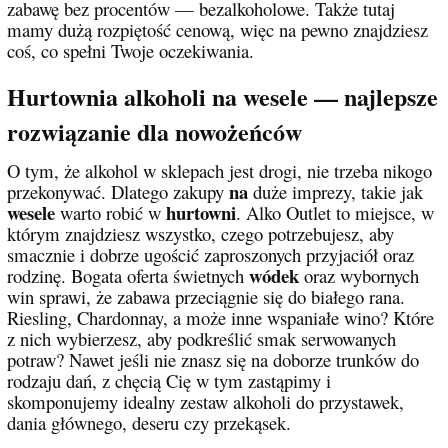
zabawę bez procentów — bezalkoholowe. Także tutaj
mamy dużą rozpiętość cenową, więc na pewno znajdziesz
coś, co spełni Twoje oczekiwania.
Hurtownia alkoholi na wesele — najlepsze
rozwiązanie dla nowożeńców
O tym, że alkohol w sklepach jest drogi, nie trzeba nikogo
na
przekonywać. Dlatego zakupy
duże imprezy, takie jak
wesele
hurtowni
warto robić w
. Alko Outlet to miejsce, w
którym znajdziesz wszystko, czego potrzebujesz, aby
smacznie i dobrze ugościć zaproszonych przyjaciół oraz
wódek
rodzinę. Bogata oferta świetnych
oraz wybornych
win sprawi, że zabawa przeciągnie się do białego rana.
Riesling, Chardonnay, a może inne wspaniałe wino? Które
z nich wybierzesz, aby podkreślić smak serwowanych
potraw? Nawet jeśli nie znasz się na doborze trunków do
rodzaju dań, z chęcią Cię w tym zastąpimy i
skomponujemy idealny zestaw alkoholi do przystawek,
dania głównego, deseru czy przekąsek.