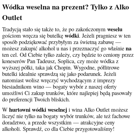
Wódka weselna na prezent? Tylko z Alko
Outlet
weselu
Tradycją stało się także to, że po zakończonym
wódki
gościom wręcza się butelkę
. Jeżeli pragniesz w ten
sposób podziękować przybyłym za świetną zabawę —
na
możesz zakupić alkohol u nas i przeznaczyć go właśnie
ten cel. Od Ciebie tylko zależy, czy będzie to ceniony przez
koneserów Pan Tadeusz, Soplica, czy może wódka z
wyższej półki, taka jak Chopin. Wygodne, półlitrowe
butelki idealnie sprawdzą się jako podarunek. Jeżeli
natomiast wolisz wręczyć wychodzącym z imprezy
biesiadnikom wino — bogaty wybór z naszej oferty
umożliwi Ci zakup trunków, które najlepiej będą pasowały
do preferencji Twoich bliskich.
hurtowni wódki weselnej
W
i wina Alko Outlet możesz
liczyć nie tylko na bogaty wybór trunków, ale też fachowe
doradztwo, a przede wszystkim — atrakcyjne ceny
alkoholi. Sprawdź, co dla Ciebie przygotowaliśmy!