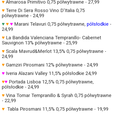
♥
Almarosa Primitivo 0,75 półwytrawne - 27,99
♥
Terre Di Sera Rosso Vino D'Italia 0,75
półwytrawne - 24,99
♥
♥
♥
Marani Telavuri 0,75 półwytrawne,
półsłodkie
-
24,99
♥
La Bandida Valenciana Tempranillo- Cabernet
Sauvignon 13% półwytrawne - 25,99
♥
Scala Mavrud&Merlot 13,5% 0,75 półwytrawne -
24,99
♥
Gamziri Pirosmani 12% półwytrawne - 24,99
♥
Iveria Alazani Valley 11,5% półsłodkie 24,99
♥
♥
Portada Lisboa 12,5% 0,75 półwytrawne,
półsłodkie - 24,99
♥
Vina Tomar Tempranillo & Syrah 0,75 półwytrawne
- 22,99
♥
Tabla Pirosmani 11,5% 0,75 półwytrawne - 19,99