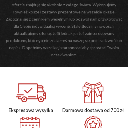
ofercie znajdują się alkohole z całego świata. Wykonujemy
również kosze i zestawy prezentowe na wszelkie okazje.
Zapoznaj się z cennikiem weselnym lub pozwól nam przygotować
dla Ciebie indywidualną wycenę. Stale śledzimy nowości i
aktualizujemy ofertę. Jeśli jednak jesteś zainteresowany
produktem, którego nie znalazłeś na naszej stronie zadzwoń lub
napisz. Dopełnimy wszelkiej staranności aby sprostać Twoim
oczekiwaniom.
Ekspresowa wysyłka
Darmowa dostawa od 700 zł