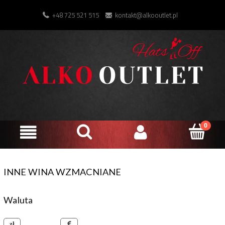
+48 725 521 515
kontakt@alkooutlet.pl
INNE WINA WZMACNIANE
Waluta
złoty polski
euro