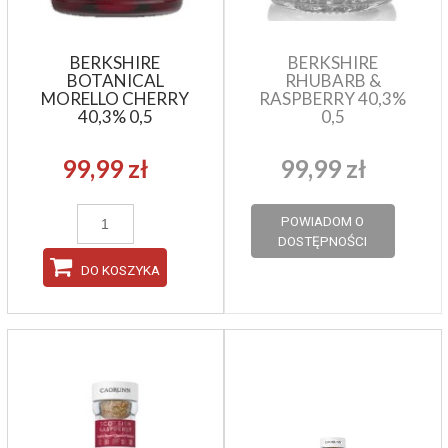
BERKSHIRE
BERKSHIRE
BOTANICAL
RHUBARB &
MORELLO CHERRY
RASPBERRY 40,3%
40,3% 0,5
0,5
99,99 zł
99,99 zł
POWIADOM O
DOSTĘPNOŚCI
DO KOSZYKA