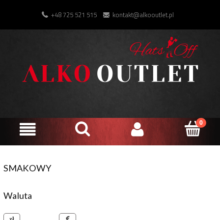
+48 725 521 515
kontakt@alkooutlet.pl
SMAKOWY
Waluta
złoty polski
euro