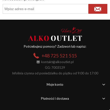
Potrzebujesz pomocy? Zadzwoń lub napisz:
+48 725 521 515
kontakt@alkooutlet.pl
GG: 7003129
Infolinia czynna od poniedziałku do piątku od 9:00 do 17:00
Moje konto
Płatności i dostawa