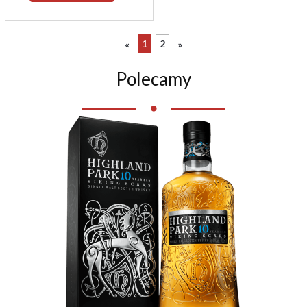
1
2
«
»
Polecamy