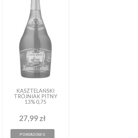
KASZTELAŃSKI
TRÓJNIAK PITNY
13% 0,75
27,99 zł
POWIADOM O