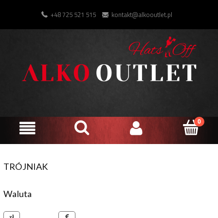
+48 725 521 515
kontakt@alkooutlet.pl
TRÓJNIAK
Waluta
złoty polski
euro