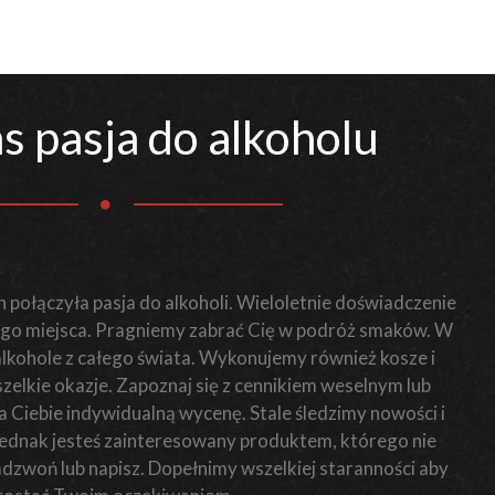
s pasja do alkoholu
 połączyła pasja do alkoholi. Wieloletnie doświadczenie
o miejsca. Pragniemy zabrać Cię w podróż smaków. W
 alkohole z całego świata. Wykonujemy również kosze i
elkie okazje. Zapoznaj się z cennikiem weselnym lub
Ciebie indywidualną wycenę. Stale śledzimy nowości i
i jednak jesteś zainteresowany produktem, którego nie
zadzwoń lub napisz. Dopełnimy wszelkiej staranności aby