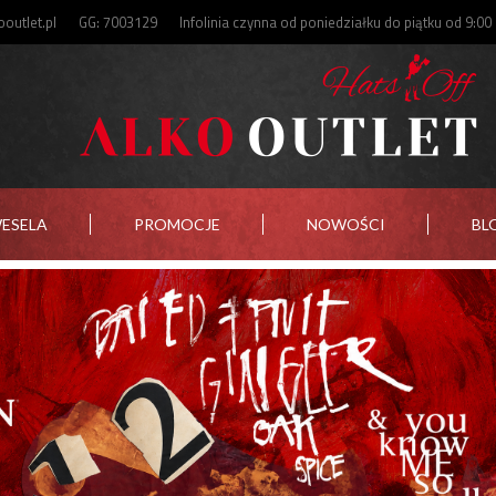
outlet.pl
GG: 7003129
Infolinia czynna od poniedziałku do piątku od 9:00
WESELA
PROMOCJE
NOWOŚCI
BL