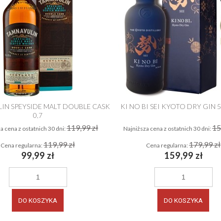
IN SPEYSIDE MALT DOUBLE CASK
KI NO BI SEI KYOTO DRY GIN 5
0,7
119,99 zł
15
a cena z ostatnich 30 dni:
Najniższa cena z ostatnich 30 dni:
119,99 zł
179,99 zł
Cena regularna:
Cena regularna:
99,99 zł
159,99 zł
DO KOSZYKA
DO KOSZYKA