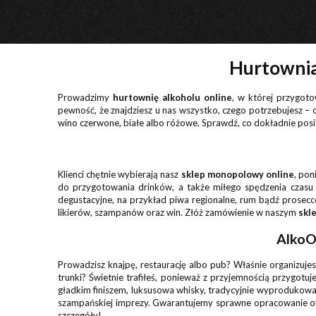
Hurtownia
Prowadzimy
hurtownię alkoholu online
, w której przygot
pewność, że znajdziesz u nas wszystko, czego potrzebujesz –
wino czerwone, białe albo różowe. Sprawdź, co dokładnie po
Klienci chętnie wybierają nasz
sklep monopolowy online
, pon
do przygotowania drinków, a także miłego spędzenia czasu
degustacyjne, na przykład piwa regionalne, rum bądź prose
likierów, szampanów oraz win. Złóż zamówienie w naszym
skl
AlkoOu
Prowadzisz knajpę, restaurację albo pub? Właśnie organizuje
trunki? Świetnie trafiłeś, ponieważ z przyjemnością przygotu
gładkim finiszem, luksusowa whisky, tradycyjnie wyprodukowa
szampańskiej imprezy. Gwarantujemy sprawne opracowanie o
szczegóły!