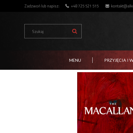
Zadzwoń lub napisz:
+48 725 521 515
kontakt@alko
MENU
PRZYJĘCIA I 