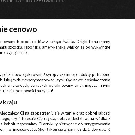
rostać Twoim oczekiwaniom.
nie cenowo
enomowanych producentów z całego świata. Dzięki temu mamy
smaku szkocką, japońską, amerykańską whisky, aż po wykwintne
urencyjnej cenie!
awy prezentowe, jak również syropy czy inne produkty potrzebne
ób lubiących eksperymentować, zyskując nowe doświadczenia
bkach smakowych, ceniących wyrafinowany smak między innymi
ne trunki albo nowości na rynku!
w kraju
 więc zależy Ci na zaopatrzeniu się w
tanie
oraz dobrej jakości
d tego, czy interesuje Cię czysta, dobrze destylowana wódka z
 alkoholu
zapewnimy Ci artykuły niezbędne do przygotowania
o innej miejscowości.
Skontaktuj się z nami
już dziś, aby ustalić