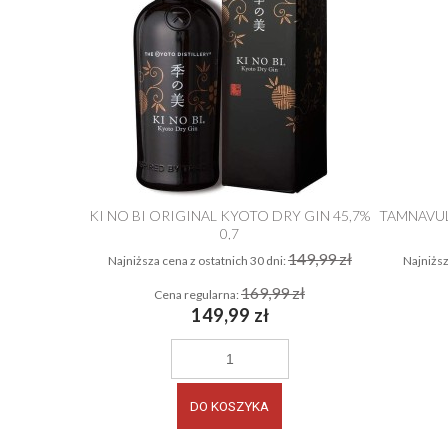
KI NO BI ORIGINAL KYOTO DRY GIN 45,7%
TAMNAVUL
0,7
VA IMPERIAL
149,99 zł
Najniższa cena z ostatnich 30 dni:
Najniższ
29,99 zł
169,99 zł
Cena regularna:
149,99 zł
zł
ŚCI
DO KOSZYKA