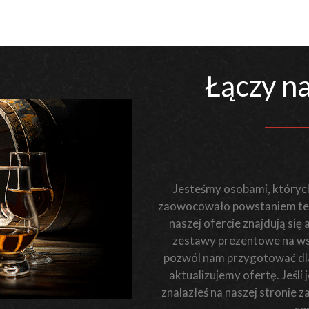
Łączy na
Jesteśmy osobami, których
zaowocowało powstaniem teg
naszej ofercie znajdują się
zestawy prezentowe na wsz
pozwól nam przygotować dla 
aktualizujemy ofertę. Jeśl
znalazłeś na naszej stronie 