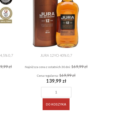
4,5% 0,7
JURA 12YO 40% 0,7
9,99 zł
169,99 zł
Najniższa cena z ostatnich 30 dni:
Najniższa
169,99 zł
Cena regularna:
C
139,99 zł
DO KOSZYKA