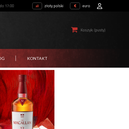
 do 17:00
złoty polski
euro
Koszyk:
(pusty)
OG
KONTAKT