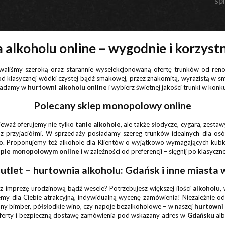
sp
 alkoholu online – wygodnie i korzyst
owaliśmy szeroką oraz starannie wyselekcjonowaną ofertę trunków od r
 od klasycznej wódki czystej bądź smakowej, przez znakomitą, wyrazistą w 
siadamy w
hurtowni alkoholu online
i wybierz świetnej jakości trunki w konk
Polecany sklep monopolowy online
ieważ oferujemy nie tylko
tanie alkohole
, ale także słodycze, cygara, zest
 z przyjaciółmi. W sprzedaży posiadamy szereg trunków idealnych dla os
cco. Proponujemy też alkohole dla Klientów o wyjątkowo wymagających ku
epie monopolowym online
i w zależności od preferencji – sięgnij po klasycz
tlet – hurtownia alkoholu: Gdańsk i inne miasta 
sz imprezę urodzinową bądź wesele? Potrzebujesz większej ilości
alkoholu
,
jemy dla Ciebie atrakcyjną, indywidualną wycenę zamówienia! Niezależnie o
ny bimber, półsłodkie wino, czy napoje bezalkoholowe – w naszej
hurtowni
ferty i bezpieczną dostawę zamówienia pod wskazany adres w
Gdańsku
alb