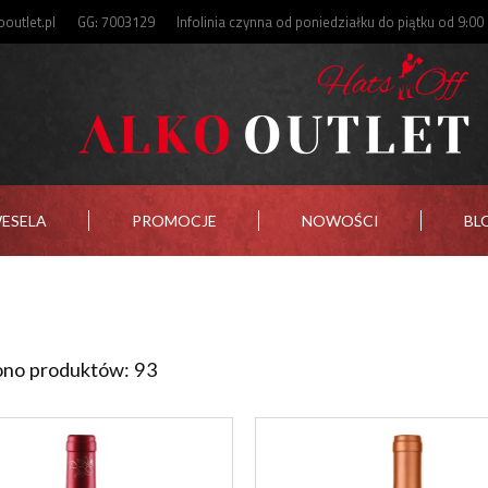
outlet.pl
GG: 7003129
Infolinia czynna od poniedziałku do piątku od 9:00
WESELA
PROMOCJE
NOWOŚCI
BL
ono produktów: 93