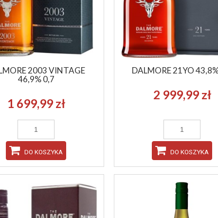
LMORE 2003 VINTAGE
DALMORE 21YO 43,8%
46,9% 0,7
2 999,99 zł
1 699,99 zł
DO KOSZYKA
DO KOSZYKA