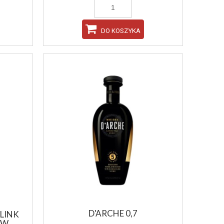
DO KOSZYKA
DO KO
DO KOSZYKA
D'ARCHE 0,7
LINK
\W