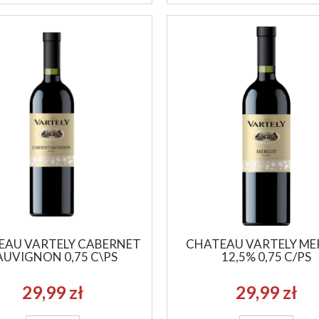
EAU VARTELY CABERNET
CHATEAU VARTELY ME
LAND PARK 12YO 0,7
BIG PEAT 46% 0,7
AUVIGNON 0,75 C\PS
12,5% 0,75 C/PS
209,99 zł
249,99 zł
29,99 zł
29,99 zł