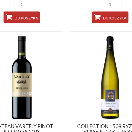
DO KOSZYKA
DO KOSZYKA
DO KOSZYKA
DO KOSZYKA
TEAU VARTELY PINOT
COLLECTION 1508 RYZ
NOIR 0,75 C\PS
VLASSIKI 13% 0,75 B