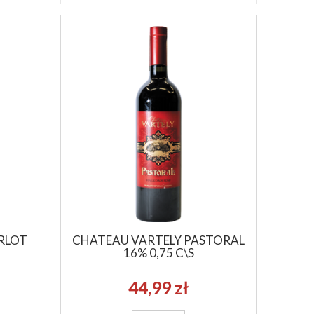
RLOT
CHATEAU VARTELY PASTORAL
MACALLAN 12YO SHERRY OAK CASK 40%
HIGHLAND PA
16% 0,75 C\S
0,7
399,99 zł
159,
44,99 zł