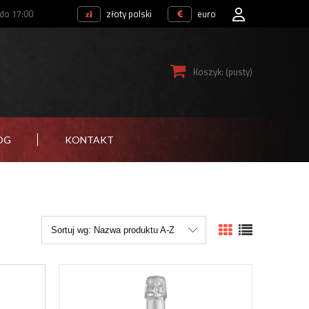
 do 17:00
złoty polski
euro
Koszyk:
(pusty)
OG
KONTAKT
Sortuj wg:
Nazwa produktu A-Z