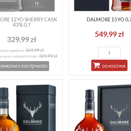
ORE 12YO SHERRY CASK
DALMORE 15YO 0,
43% 0,7
549,99 zł
329,99 zł
369,99 zł
Cena regularna:
329,99 zł
 cena z ostatnich 30 dni:
OWIADOM O DOSTĘPNOŚCI
DO KOSZYKA