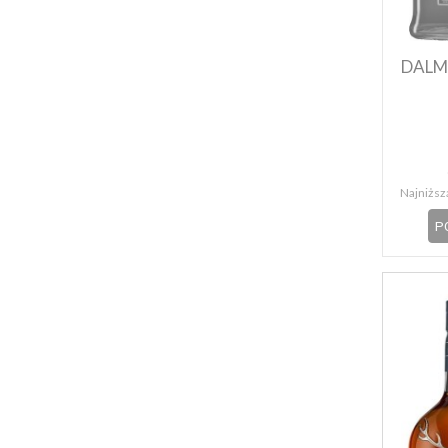
DALM
Najniższa
P