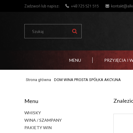
Zadzwoń lub napisz:
+48 725 521 515
kontakt@alko
MENU
PRZYJĘCIA I 
Strona główna
DOM WINA PROSTA SPÓŁKA AKCYJNA
Znalezi
Menu
WHISKY
WINA / SZAMPANY
PAKIETY WIN