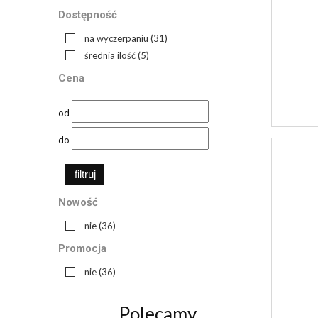
Dostępność
na wyczerpaniu
(31)
średnia ilość
(5)
Cena
od
do
filtruj
Nowość
nie
(36)
Promocja
nie
(36)
Polecamy