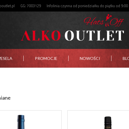
outlet.pl
GG: 7003129
Infolinia czynna od poniedziałku do piątku od 9:00
WESELA
PROMOCJE
NOWOŚCI
BL
iane