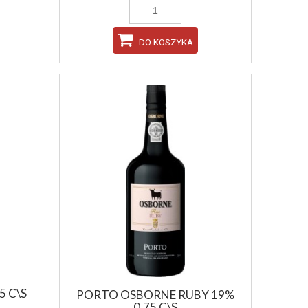
DO KOSZYKA
5 C\S
PORTO OSBORNE RUBY 19%
0,75 C\S