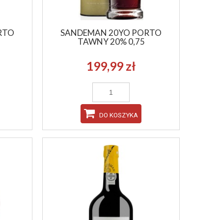
RTO
SANDEMAN 20YO PORTO
TAWNY 20% 0,75
199,99 zł
DO KOSZYKA
RVE
FIREBALL 33% 0,7
HIGHLAND PA
69,99 zł
159,