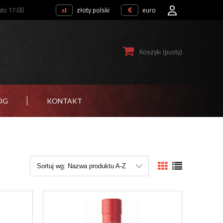
 do 17:00
złoty polski
euro
Koszyk:
(pusty)
OG
KONTAKT
Sortuj wg:
Nazwa produktu A-Z