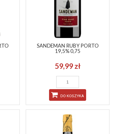
DO KOSZYKA
DO KO
RTO
SANDEMAN RUBY PORTO
19,5% 0,75
59,99 zł
DO KOSZYKA