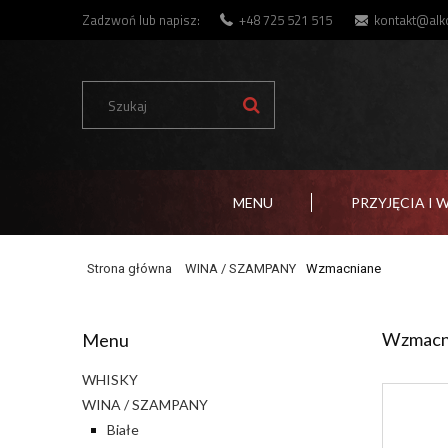
Zadzwoń lub napisz:
+48 725 521 515
kontakt@alko
MENU
PRZYJĘCIA I 
Strona główna
WINA / SZAMPANY
Wzmacniane
Wzmacn
Menu
WHISKY
WINA / SZAMPANY
Białe