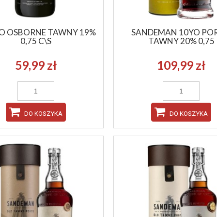
O OSBORNE TAWNY 19%
SANDEMAN 10YO PO
0,75 C\S
TAWNY 20% 0,75
59,99 zł
109,99 zł
DO KOSZYKA
DO KOSZYKA
Y 12YO GOLD TIN 40% 0,7
GLENMORANGIE TRIPLE CASK RESE
40% 0,7
199,99 zł
119,99 zł