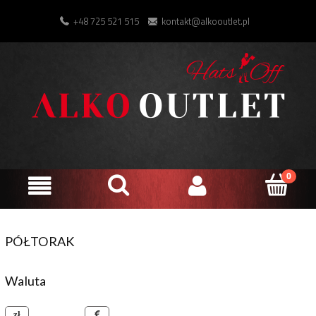
+48 725 521 515
kontakt@alkooutlet.pl
PÓŁTORAK
Waluta
złoty polski
euro