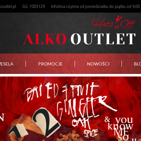
outlet.pl
GG: 7003129
Infolinia czynna od poniedziałku do piątku od 9:00
WESELA
PROMOCJE
NOWOŚCI
BL