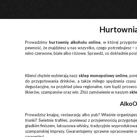
Hurtownia
Prowadzimy
hurtownię alkoholu online
, w której przygot
pewność, że znajdziesz u nas wszystko, czego potrzebujesz –
wino czerwone, białe albo różowe. Sprawdź, co dokładnie po
Klienci chętnie wybierają nasz
sklep monopolowy online
, pon
do przygotowania drinków, a także miłego spędzenia czasu
degustacyjne, na przykład piwa regionalne, rum bądź prose
likierów, szampanów oraz win. Złóż zamówienie w naszym
skl
AlkoOu
Prowadzisz knajpę, restaurację albo pub? Właśnie organizuje
trunki? Świetnie trafiłeś, ponieważ z przyjemnością przygotu
gładkim finiszem, luksusowa whisky, tradycyjnie wyprodukowa
szampańskiej imprezy. Gwarantujemy sprawne opracowanie o
szczegóły!