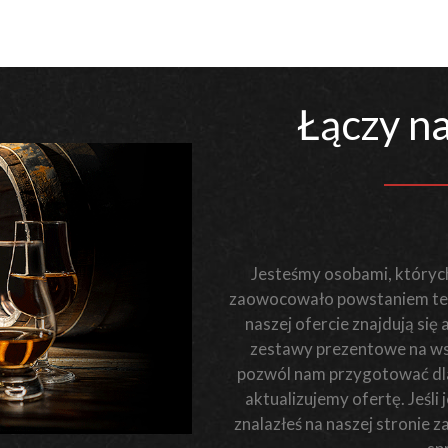
Łączy na
Jesteśmy osobami, których
zaowocowało powstaniem teg
naszej ofercie znajdują się
zestawy prezentowe na wsz
pozwól nam przygotować dla 
aktualizujemy ofertę. Jeśl
znalazłeś na naszej stronie 