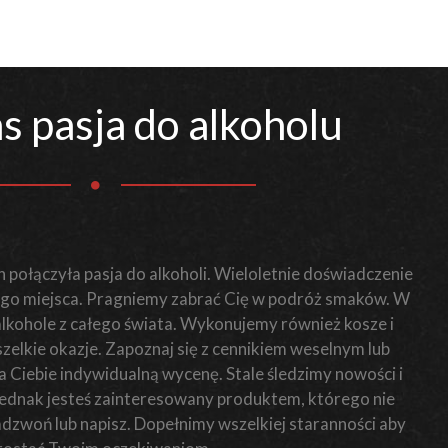
s pasja do alkoholu
 połączyła pasja do alkoholi. Wieloletnie doświadczenie
o miejsca. Pragniemy zabrać Cię w podróż smaków. W
 alkohole z całego świata. Wykonujemy również kosze i
elkie okazje. Zapoznaj się z cennikiem weselnym lub
Ciebie indywidualną wycenę. Stale śledzimy nowości i
i jednak jesteś zainteresowany produktem, którego nie
zadzwoń lub napisz. Dopełnimy wszelkiej staranności aby