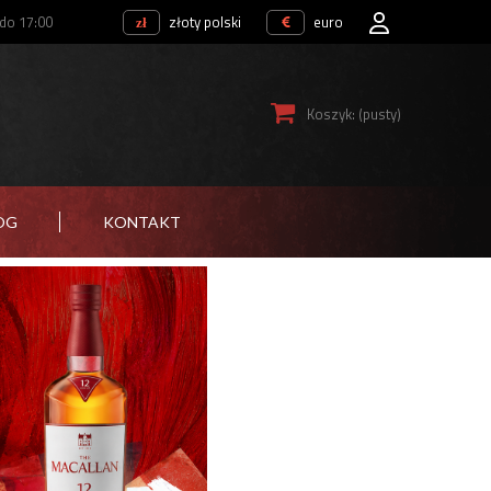
 do 17:00
złoty polski
euro
Koszyk:
(pusty)
OG
KONTAKT