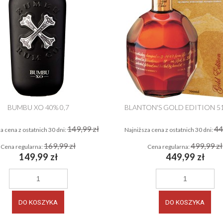
BUMBU XO 40% 0,7
BLANTON'S GOLD EDITION 51,
149,99 zł
44
a cena z ostatnich 30 dni:
Najniższa cena z ostatnich 30 dni:
169,99 zł
499,99 zł
Cena regularna:
Cena regularna:
149,99 zł
449,99 zł
DO KOSZYKA
DO KOSZYKA