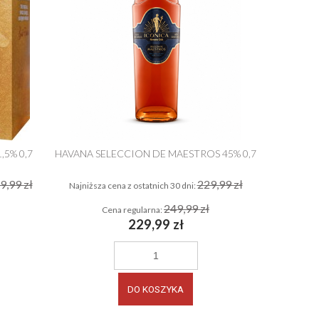
5% 0,7
HAVANA SELECCION DE MAESTROS 45% 0,7
9,99 zł
229,99 zł
Najniższa cena z ostatnich 30 dni:
Najniższa 
249,99 zł
Cena regularna:
C
229,99 zł
DO KOSZYKA