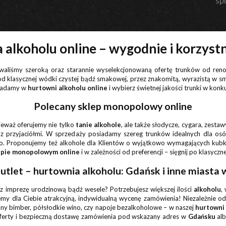
sp
 alkoholu online – wygodnie i korzyst
owaliśmy szeroką oraz starannie wyselekcjonowaną ofertę trunków od r
 od klasycznej wódki czystej bądź smakowej, przez znakomitą, wyrazistą w 
siadamy w
hurtowni alkoholu online
i wybierz świetnej jakości trunki w konk
Polecany sklep monopolowy online
ieważ oferujemy nie tylko
tanie alkohole
, ale także słodycze, cygara, zest
 z przyjaciółmi. W sprzedaży posiadamy szereg trunków idealnych dla os
cco. Proponujemy też alkohole dla Klientów o wyjątkowo wymagających ku
epie monopolowym online
i w zależności od preferencji – sięgnij po klasycz
tlet – hurtownia alkoholu: Gdańsk i inne miasta 
sz imprezę urodzinową bądź wesele? Potrzebujesz większej ilości
alkoholu
,
jemy dla Ciebie atrakcyjną, indywidualną wycenę zamówienia! Niezależnie o
ny bimber, półsłodkie wino, czy napoje bezalkoholowe – w naszej
hurtowni
ferty i bezpieczną dostawę zamówienia pod wskazany adres w
Gdańsku
alb