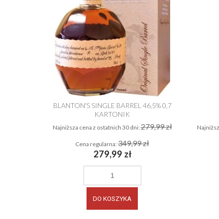
BLANTON'S SINGLE BARREL 46,5% 0,7
KARTONIK
VA IMPERIAL
279,99 zł
Najniższa cena z ostatnich 30 dni:
Najniższ
29,99 zł
349,99 zł
Cena regularna:
279,99 zł
zł
ŚCI
DO KOSZYKA