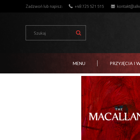
Zadzwoń lub napisz:
+48 725 521 515
kontakt@alko
MENU
PRZYJĘCIA I 