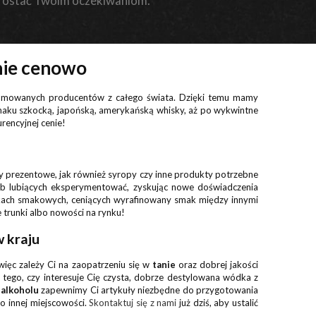
rostać Twoim oczekiwaniom.
nie cenowo
enomowanych producentów z całego świata. Dzięki temu mamy
smaku szkocką, japońską, amerykańską whisky, aż po wykwintne
urencyjnej cenie!
awy prezentowe, jak również syropy czy inne produkty potrzebne
ób lubiących eksperymentować, zyskując nowe doświadczenia
bkach smakowych, ceniących wyrafinowany smak między innymi
ne trunki albo nowości na rynku!
w kraju
 więc zależy Ci na zaopatrzeniu się w
tanie
oraz dobrej jakości
d tego, czy interesuje Cię czysta, dobrze destylowana wódka z
 alkoholu
zapewnimy Ci artykuły niezbędne do przygotowania
o innej miejscowości.
Skontaktuj się z nami
już dziś, aby ustalić