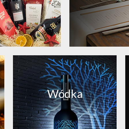
Wódka