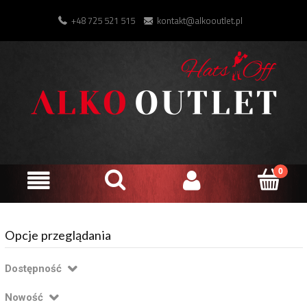
+48 725 521 515
kontakt@alkooutlet.pl
Opcje przeglądania
Dostępność
Nowość