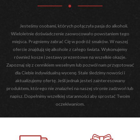
Jesteśmy osobami, których połączyła pasja do alkoholi.
Wieloletnie doświadczenie zaowocowało powstaniem tego
miejsca. Pragniemy zabrać Cię w podróż smaków. W naszej
ofercie znajdują się alkohole z całego świata. Wykonujemy
również kosze i zestawy prezentowe na wszelkie okazje.
Zapoznaj się z cennikiem weselnym lub pozwól nam przygotować
dla Ciebie indywidualną wycenę. Stale śledzimy nowości i
aktualizujemy ofertę. Jeśli jednak jesteś zainteresowany
produktem, którego nie znalazłeś na naszej stronie zadzwoń lub
napisz. Dopełnimy wszelkiej staranności aby sprostać Twoim
oczekiwaniom.