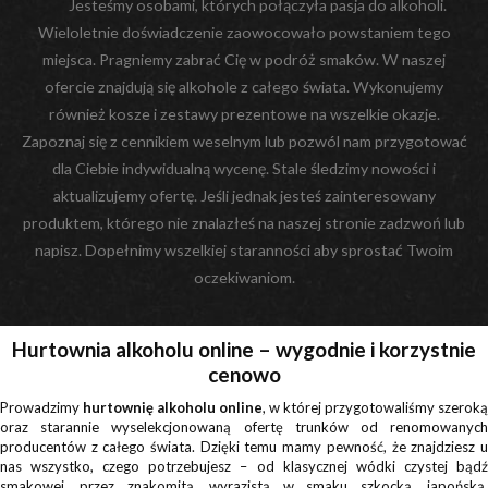
Jesteśmy osobami, których połączyła pasja do alkoholi.
Wieloletnie doświadczenie zaowocowało powstaniem tego
miejsca. Pragniemy zabrać Cię w podróż smaków. W naszej
ofercie znajdują się alkohole z całego świata. Wykonujemy
również kosze i zestawy prezentowe na wszelkie okazje.
Zapoznaj się z cennikiem weselnym lub pozwól nam przygotować
dla Ciebie indywidualną wycenę. Stale śledzimy nowości i
aktualizujemy ofertę. Jeśli jednak jesteś zainteresowany
produktem, którego nie znalazłeś na naszej stronie zadzwoń lub
napisz. Dopełnimy wszelkiej staranności aby sprostać Twoim
oczekiwaniom.
Hurtownia alkoholu online – wygodnie i korzystnie
cenowo
Prowadzimy
hurtownię alkoholu online
, w której przygotowaliśmy szeroką
oraz starannie wyselekcjonowaną ofertę trunków od renomowanych
producentów z całego świata. Dzięki temu mamy pewność, że znajdziesz u
nas wszystko, czego potrzebujesz – od klasycznej wódki czystej bądź
smakowej, przez znakomitą, wyrazistą w smaku szkocką, japońską,