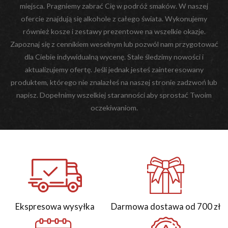
miejsca. Pragniemy zabrać Cię w podróż smaków. W naszej
ofercie znajdują się alkohole z całego świata. Wykonujemy
również kosze i zestawy prezentowe na wszelkie okazje.
Zapoznaj się z cennikiem weselnym lub pozwól nam przygotować
dla Ciebie indywidualną wycenę. Stale śledzimy nowości i
aktualizujemy ofertę. Jeśli jednak jesteś zainteresowany
produktem, którego nie znalazłeś na naszej stronie zadzwoń lub
napisz. Dopełnimy wszelkiej staranności aby sprostać Twoim
oczekiwaniom.
Ekspresowa wysyłka
Darmowa dostawa od 700 zł