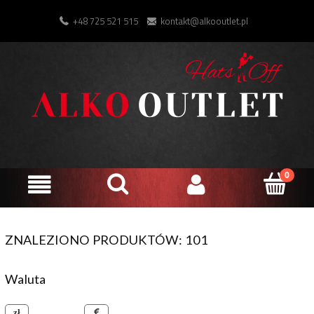
+48 725 521 515
kontakt@alkooutlet.pl
ZNALEZIONO PRODUKTÓW: 101
Waluta
złoty polski
euro