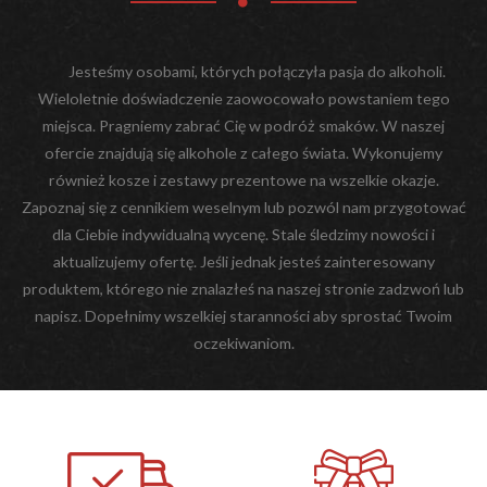
Jesteśmy osobami, których połączyła pasja do alkoholi.
Wieloletnie doświadczenie zaowocowało powstaniem tego
miejsca. Pragniemy zabrać Cię w podróż smaków. W naszej
ofercie znajdują się alkohole z całego świata. Wykonujemy
również kosze i zestawy prezentowe na wszelkie okazje.
Zapoznaj się z cennikiem weselnym lub pozwól nam przygotować
dla Ciebie indywidualną wycenę. Stale śledzimy nowości i
aktualizujemy ofertę. Jeśli jednak jesteś zainteresowany
produktem, którego nie znalazłeś na naszej stronie zadzwoń lub
napisz. Dopełnimy wszelkiej staranności aby sprostać Twoim
oczekiwaniom.