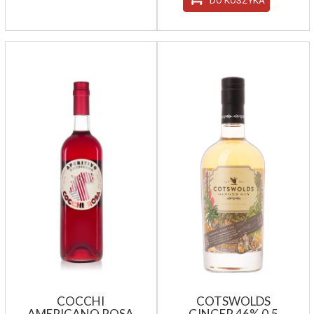
DO KOSZYKA
COCCHI
COTSWOLDS
AMERICANO ROSA
GINGER 46% 0,5