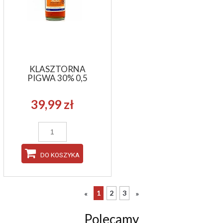
KLASZTORNA
PIGWA 30% 0,5
39,99 zł
DO KOSZYKA
1
2
3
«
»
Polecamy