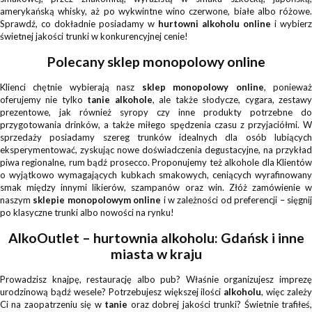
amerykańską whisky, aż po wykwintne wino czerwone, białe albo różowe.
Sprawdź, co dokładnie posiadamy w
hurtowni alkoholu online
i wybierz
świetnej jakości trunki w konkurencyjnej cenie!
Polecany sklep monopolowy online
Klienci chętnie wybierają nasz
sklep monopolowy online
, poniewa
oferujemy nie tylko
tanie alkohole
, ale także słodycze, cygara, zestaw
prezentowe, jak również syropy czy inne produkty potrzebne do
przygotowania drinków, a także miłego spędzenia czasu z przyjaciółmi. W
sprzedaży posiadamy szereg trunków idealnych dla osób lubiących
eksperymentować, zyskując nowe doświadczenia degustacyjne, na przykład
piwa regionalne, rum bądź prosecco. Proponujemy też alkohole dla Klientów
o wyjątkowo wymagających kubkach smakowych, ceniących wyrafinowany
smak między innymi likierów, szampanów oraz win. Złóż zamówienie w
naszym
sklepie monopolowym online
i w zależności od preferencji – sięgni
po klasyczne trunki albo nowości na rynku!
AlkoOutlet – hurtownia alkoholu: Gdańsk i inne
miasta w kraju
Prowadzisz knajpę, restaurację albo pub? Właśnie organizujesz imprezę
urodzinową bądź wesele? Potrzebujesz większej ilości
alkoholu
, więc zależy
Ci na zaopatrzeniu się w
tanie
oraz dobrej jakości trunki? Świetnie trafiłeś