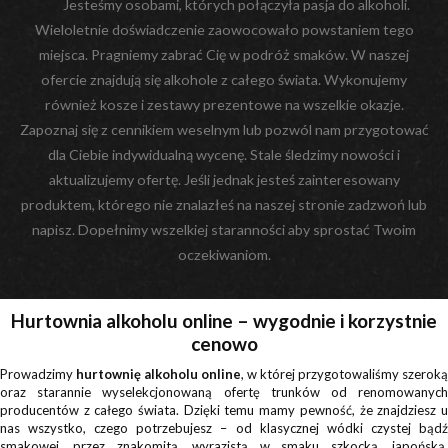
Jesteśmy osobami, których połączyła pasja do alkoholi.
Wieloletnie doświadczenie zaowocowało powstaniem tego
miejsca. Pragniemy zabrać Cię w podróż smaków. W naszej
ofercie znajdują się alkohole z całego świata. Wykonujemy
również kosze i zestawy prezentowe na wszelkie okazje.
Zapoznaj się z cennikiem weselnym lub pozwól nam przygotować
dla Ciebie indywidualną wycenę. Stale śledzimy nowości i
aktualizujemy ofertę. Jeśli jednak jesteś zainteresowany
produktem, którego nie znalazłeś na naszej stronie zadzwoń lub
napisz. Dopełnimy wszelkiej staranności aby sprostać Twoim
oczekiwaniom.
Hurtownia alkoholu online – wygodnie i korzystnie
cenowo
Prowadzimy
hurtownię alkoholu online
, w której przygotowaliśmy szeroką
oraz starannie wyselekcjonowaną ofertę trunków od renomowanych
producentów z całego świata. Dzięki temu mamy pewność, że znajdziesz u
nas wszystko, czego potrzebujesz – od klasycznej wódki czystej bądź
smakowej, przez znakomitą, wyrazistą w smaku szkocką, japońską,