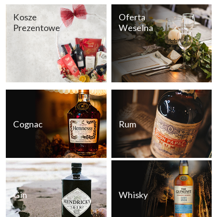
Kosze
Oferta
Prezentowe
Weselna
Cognac
Rum
Gin
Whisky