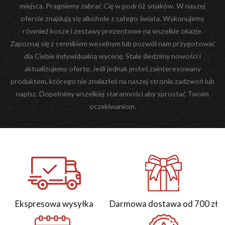
miejsca. Pragniemy zabrać Cię w podróż smaków. W naszej
ofercie znajdują się alkohole z całego świata. Wykonujemy
również kosze i zestawy prezentowe na wszelkie okazje.
Zapoznaj się z cennikiem weselnym lub pozwól nam przygotować
dla Ciebie indywidualną wycenę. Stale śledzimy nowości i
aktualizujemy ofertę. Jeśli jednak jesteś zainteresowany
produktem, którego nie znalazłeś na naszej stronie zadzwoń lub
napisz. Dopełnimy wszelkiej staranności aby sprostać Twoim
oczekiwaniom.
Ekspresowa wysyłka
Darmowa dostawa od 700 zł