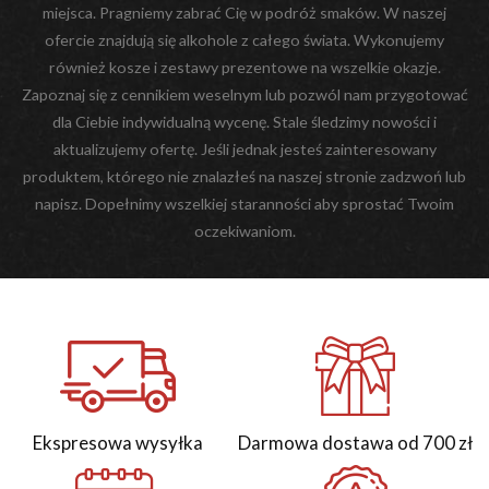
miejsca. Pragniemy zabrać Cię w podróż smaków. W naszej
ofercie znajdują się alkohole z całego świata. Wykonujemy
również kosze i zestawy prezentowe na wszelkie okazje.
Zapoznaj się z cennikiem weselnym lub pozwól nam przygotować
dla Ciebie indywidualną wycenę. Stale śledzimy nowości i
aktualizujemy ofertę. Jeśli jednak jesteś zainteresowany
produktem, którego nie znalazłeś na naszej stronie zadzwoń lub
napisz. Dopełnimy wszelkiej staranności aby sprostać Twoim
oczekiwaniom.
Ekspresowa wysyłka
Darmowa dostawa od 700 zł