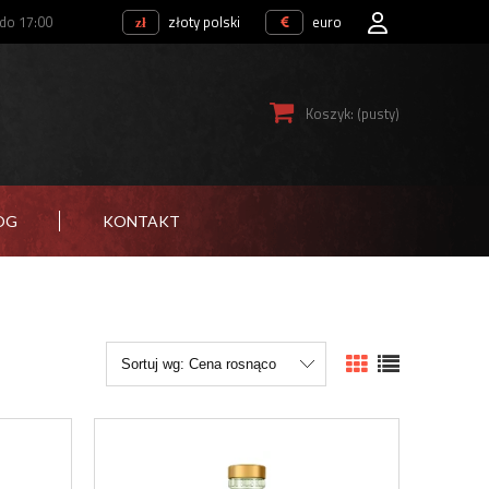
 do 17:00
złoty polski
euro
Koszyk:
(pusty)
OG
KONTAKT
Sortuj wg:
Cena rosnąco