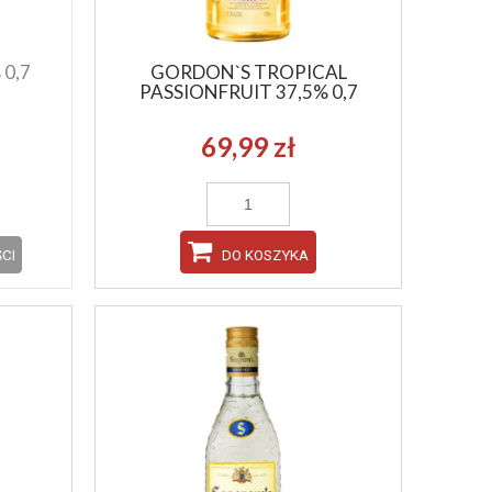
0,7
GORDON`S TROPICAL
PASSIONFRUIT 37,5% 0,7
GLENMORANGIE TRIPLE CASK RESERVE
ABERFELDY 12YO 
69,99 zł
40% 0,7
119,99 zł
199,
CI
DO KOSZYKA
DO KOSZYKA
DO KO