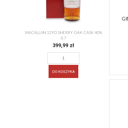
GI
KEY 45% 0,7
MACALLAN 12YO SHERRY OAK CASK 40%
0,7
BANKHALL S
399,99 zł
POWI
DO KOSZYKA