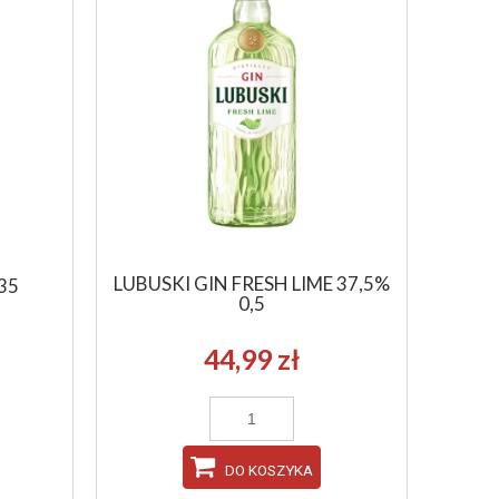
LUBUSKI GIN FRESH LIME 37,5%
35
0,5
44,99 zł
DO KOSZYKA