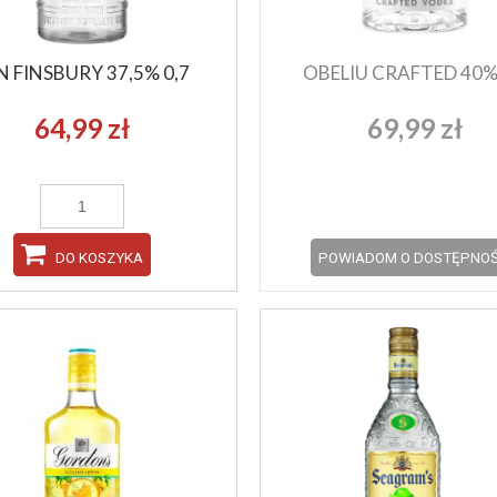
N FINSBURY 37,5% 0,7
OBELIU CRAFTED 40% 
64,99 zł
69,99 zł
FIREBALL 33% 0,7
INGLE MALT WHISKY 40% 0,7
69,99 zł
74,99 zł
ADOM O DOSTĘPNOŚCI
DO KOSZYKA
POWIADOM O DOSTĘPNOŚ
DO KOSZYKA