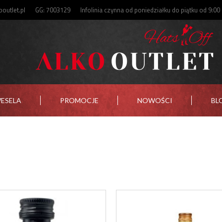
outlet.pl
GG: 7003129
Infolinia czynna od poniedziałku do piątku od 9:00
WESELA
PROMOCJE
NOWOŚCI
BL