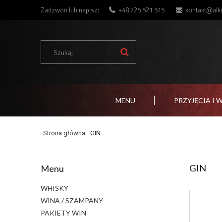
Zadzwoń lub napisz:
+48 725 521 515
kontakt@alko
MENU
PRZYJĘCIA I 
Strona główna
GIN
GIN
Menu
WHISKY
WINA / SZAMPANY
PAKIETY WIN