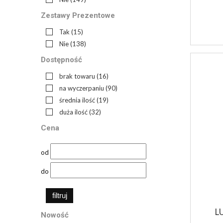
Zestawy Prezentowe
Tak
(15)
Nie
(138)
Dostępność
brak towaru
(16)
na wyczerpaniu
(90)
średnia ilość
(19)
duża ilość
(32)
Cena
od
do
filtruj
L
Nowość