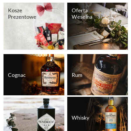
Kosze
Oferta
Prezentowe
Weselna
Cognac
Rum
Gin
Whisky