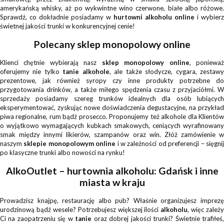
amerykańską whisky, aż po wykwintne wino czerwone, białe albo różowe.
Sprawdź, co dokładnie posiadamy w
hurtowni alkoholu online
i wybierz
świetnej jakości trunki w konkurencyjnej cenie!
Polecany sklep monopolowy online
Klienci chętnie wybierają nasz
sklep monopolowy online
, poniewa
oferujemy nie tylko
tanie alkohole
, ale także słodycze, cygara, zestaw
prezentowe, jak również syropy czy inne produkty potrzebne do
przygotowania drinków, a także miłego spędzenia czasu z przyjaciółmi. W
sprzedaży posiadamy szereg trunków idealnych dla osób lubiących
eksperymentować, zyskując nowe doświadczenia degustacyjne, na przykład
piwa regionalne, rum bądź prosecco. Proponujemy też alkohole dla Klientów
o wyjątkowo wymagających kubkach smakowych, ceniących wyrafinowany
smak między innymi likierów, szampanów oraz win. Złóż zamówienie w
naszym
sklepie monopolowym online
i w zależności od preferencji – sięgni
po klasyczne trunki albo nowości na rynku!
AlkoOutlet – hurtownia alkoholu: Gdańsk i inne
miasta w kraju
Prowadzisz knajpę, restaurację albo pub? Właśnie organizujesz imprezę
urodzinową bądź wesele? Potrzebujesz większej ilości
alkoholu
, więc zależy
Ci na zaopatrzeniu się w
tanie
oraz dobrej jakości trunki? Świetnie trafiłeś