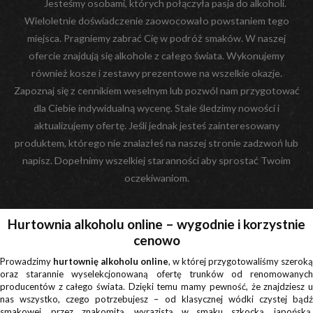
Jesteśmy osobami, których połączyła pasja do alkoholi.
Wieloletnie doświadczenie zaowocowało powstaniem tego
miejsca. Pragniemy zabrać Cię w podróż smaków. W naszej
ofercie znajdują się alkohole z całego świata. Wykonujemy
również kosze i zestawy prezentowe na wszelkie okazje.
Zapoznaj się z cennikiem weselnym lub pozwól nam przygotować
dla Ciebie indywidualną wycenę. Stale śledzimy nowości i
aktualizujemy ofertę. Jeśli jednak jesteś zainteresowany
produktem, którego nie znalazłeś na naszej stronie zadzwoń lub
napisz. Dopełnimy wszelkiej staranności aby sprostać Twoim
oczekiwaniom.
Hurtownia alkoholu online – wygodnie i korzystnie
cenowo
Prowadzimy
hurtownię alkoholu online
, w której przygotowaliśmy szeroką
oraz starannie wyselekcjonowaną ofertę trunków od renomowanych
producentów z całego świata. Dzięki temu mamy pewność, że znajdziesz u
nas wszystko, czego potrzebujesz – od klasycznej wódki czystej bądź
smakowej, przez znakomitą, wyrazistą w smaku szkocką, japońską,