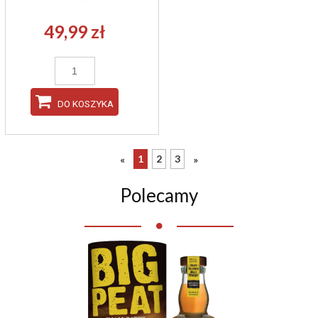
49,99 zł
DO KOSZYKA
1
2
3
«
»
Polecamy