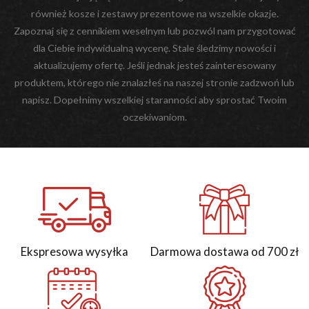
również kosze i zestawy prezentowe na wszelkie okazje.
Zapoznaj się z cennikiem weselnym lub pozwól nam przygotować
dla Ciebie indywidualną wycenę. Stale śledzimy nowości i
aktualizujemy ofertę. Jeśli jednak jesteś zainteresowany
produktem, którego nie znalazłeś na naszej stronie zadzwoń lub
napisz. Dopełnimy wszelkiej staranności aby sprostać Twoim
oczekiwaniom.
Ekspresowa wysyłka
Darmowa dostawa od 700 zł