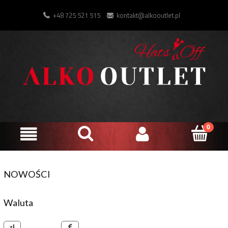
+48 725 521 515
kontakt@alkooutlet.pl
NOWOŚCI
Waluta
złoty polski
euro