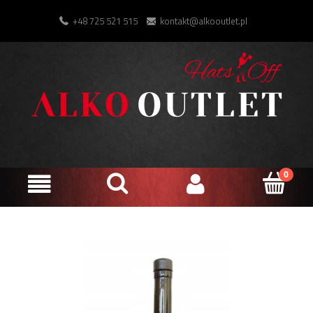
+48 725 521 515
kontakt@alkooutlet.pl