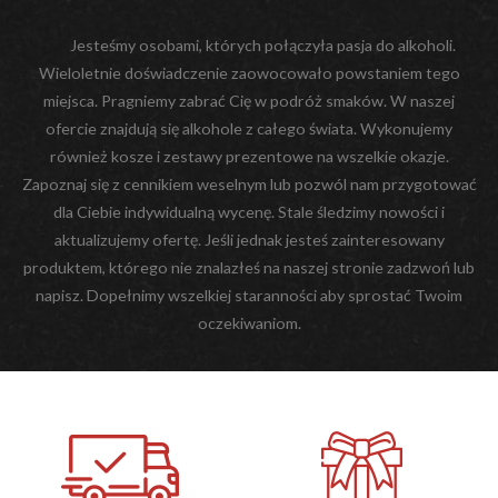
Jesteśmy osobami, których połączyła pasja do alkoholi.
Wieloletnie doświadczenie zaowocowało powstaniem tego
miejsca. Pragniemy zabrać Cię w podróż smaków. W naszej
ofercie znajdują się alkohole z całego świata. Wykonujemy
również kosze i zestawy prezentowe na wszelkie okazje.
Zapoznaj się z cennikiem weselnym lub pozwól nam przygotować
dla Ciebie indywidualną wycenę. Stale śledzimy nowości i
aktualizujemy ofertę. Jeśli jednak jesteś zainteresowany
produktem, którego nie znalazłeś na naszej stronie zadzwoń lub
napisz. Dopełnimy wszelkiej staranności aby sprostać Twoim
oczekiwaniom.