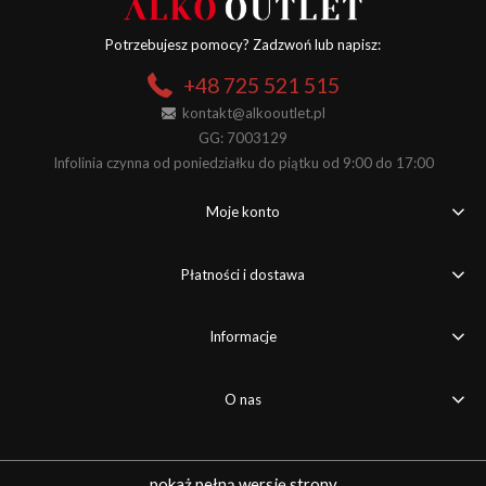
Potrzebujesz pomocy? Zadzwoń lub napisz:
+48 725 521 515
kontakt@alkooutlet.pl
GG: 7003129
Infolinia czynna od poniedziałku do piątku od 9:00 do 17:00
Moje konto
Płatności i dostawa
Informacje
O nas
pokaż pełną wersję strony