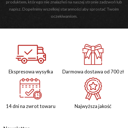
produktem, którego nie znalazłeś na naszej stronie zadzwoń lub
napisz. Dopełnimy wszelkiej staranności aby sprostać Twoim
oczekiwaniom.
Ekspresowa wysyłka
Darmowa dostawa od 700 zł
14 dni na zwrot towaru
Najwyższa jakość