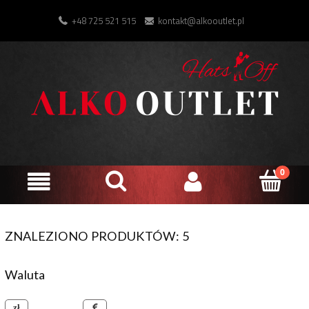
+48 725 521 515
kontakt@alkooutlet.pl
ZNALEZIONO PRODUKTÓW: 5
Waluta
złoty polski
euro