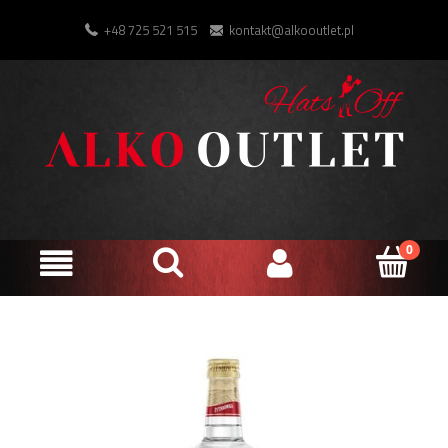
+48 725 521 515
kontakt@alkooutlet.pl