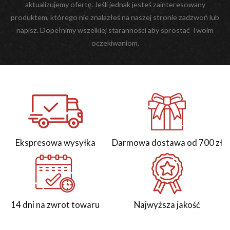
aktualizujemy ofertę. Jeśli jednak jesteś zainteresowany
produktem, którego nie znalazłeś na naszej stronie zadzwoń lub
napisz. Dopełnimy wszelkiej staranności aby sprostać Twoim
oczekiwaniom.
Ekspresowa wysyłka
Darmowa dostawa od 700 zł
14 dni na zwrot towaru
Najwyższa jakość