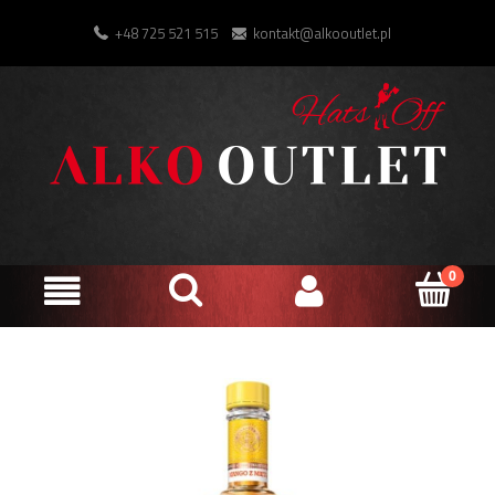
+48 725 521 515
kontakt@alkooutlet.pl