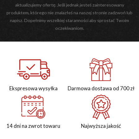
aktualizujemy ofertę. Jeśli jednak jesteś zainteresowany
produktem, którego nie znalazłeś na naszej stronie zadzwoń lub
napisz. Dopełnimy wszelkiej staranności aby sprostać Twoim
oczekiwaniom.
Ekspresowa wysyłka
Darmowa dostawa od 700 zł
14 dni na zwrot towaru
Najwyższa jakość