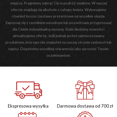
miejsca. Pragniemy zabrać Cię w podróż smaków. W naszej
ofercie znajdują się alkohole z całego świata. Wykonujemy
również kosze i zestawy prezentowe na wszelkie okazje.
Zapoznaj się z cennikiem weselnym lub pozwól nam przygotować
dla Ciebie indywidualną wycenę. Stale śledzimy nowości i
aktualizujemy ofertę. Jeśli jednak jesteś zainteresowany
produktem, którego nie znalazłeś na naszej stronie zadzwoń lub
napisz. Dopełnimy wszelkiej staranności aby sprostać Twoim
oczekiwaniom.
Ekspresowa wysyłka
Darmowa dostawa od 700 zł