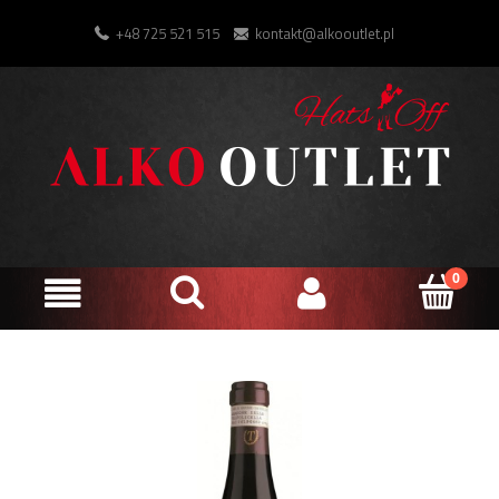
+48 725 521 515
kontakt@alkooutlet.pl