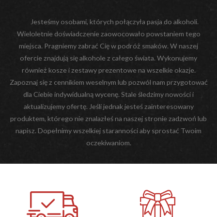
Jesteśmy osobami, których połączyła pasja do alkoholi.
Wieloletnie doświadczenie zaowocowało powstaniem tego
miejsca. Pragniemy zabrać Cię w podróż smaków. W naszej
ofercie znajdują się alkohole z całego świata. Wykonujemy
również kosze i zestawy prezentowe na wszelkie okazje.
Zapoznaj się z cennikiem weselnym lub pozwól nam przygotować
dla Ciebie indywidualną wycenę. Stale śledzimy nowości i
aktualizujemy ofertę. Jeśli jednak jesteś zainteresowany
produktem, którego nie znalazłeś na naszej stronie zadzwoń lub
napisz. Dopełnimy wszelkiej staranności aby sprostać Twoim
oczekiwaniom.