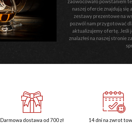
zaowocowało powstaniem teg
naszej ofercie znajdują się
zestawy prezentowe na wsz
pozwól nam przygotować dla 
aktualizujemy ofertę. Jeśl
znalazłeś na naszej stronie 
sp
Darmowa dostawa od 700 zł
14 dni na zwrot to