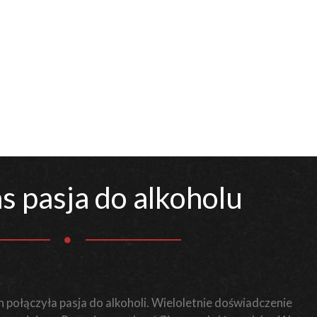
s pasja do alkoholu
 połączyła pasja do alkoholi. Wieloletnie doświadczenie