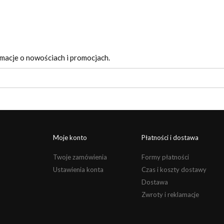
rmacje o nowościach i promocjach.
Moje konto
Płatności i dostawa
Twoje zamówienia
Formy płatności
Ustawienia konta
Czas i koszty dostawy
Dostawa
Zwroty i reklamacje