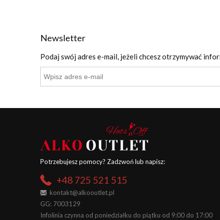
Newsletter
Podaj swój adres e-mail, jeżeli chcesz otrzymywać info
Potrzebujesz pomocy? Zadzwoń lub napisz:
+48 725 521 515
kontakt@alkooutlet.pl
GG: 7003129
Infolinia czynna od poniedziałku do piątku od 9:00 do 17:00