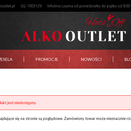
outlet.pl
GG: 7003129
Infolinia czynna od poniedziałku do piątku od 9:00
WESELA
PROMOCJE
NOWOŚCI
BL
ukt jest niedostępny.
znajdujące się na stronie są poglądowe. Zamówiony towar może nieznacznie ró