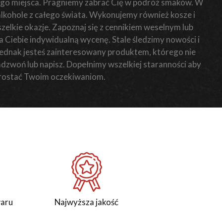
o miejsca. Pragniemy zabrać Cię w podróż smaków. W
 alkohole z całego świata. Wykonujemy również kosze i
elkie okazje. Zapoznaj się z cennikiem weselnym lub
Ciebie indywidualną wycenę. Stale śledzimy nowości i
i jednak jesteś zainteresowany produktem, którego nie
zadzwoń lub napisz. Dopełnimy wszelkiej staranności aby
rostać Twoim oczekiwaniom.
waru
Najwyższa jakość