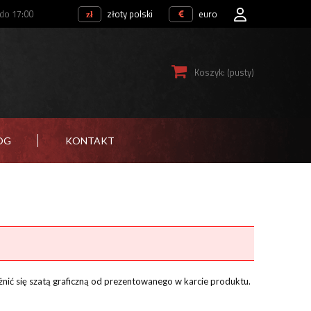
 do 17:00
złoty polski
euro
Koszyk:
(pusty)
OG
KONTAKT
żnić się szatą graficzną od prezentowanego w karcie produktu.