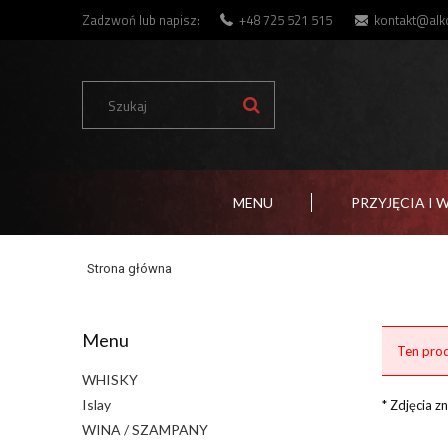
Zadzwoń lub napisz:
+48 725 521 515
kontakt@alko
MENU
PRZYJĘCIA I 
Strona główna
Menu
Ten prod
WHISKY
Islay
* Zdjęcia 
WINA / SZAMPANY