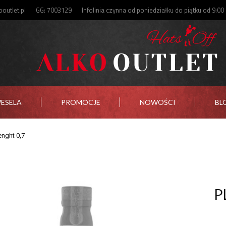
outlet.pl
GG: 7003129
Infolinia czynna od poniedziałku do piątku od 9:00
WESELA
PROMOCJE
NOWOŚCI
BL
enght 0,7
P