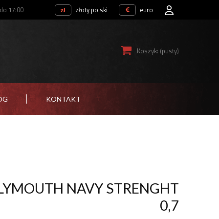
 do 17:00
złoty polski
euro
Koszyk:
(pusty)
OG
KONTAKT
LYMOUTH NAVY STRENGHT
0,7