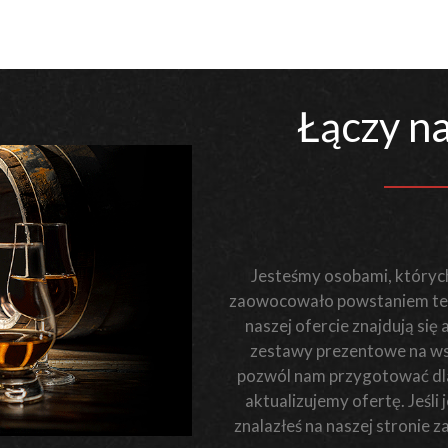
Łączy na
Jesteśmy osobami, których
zaowocowało powstaniem teg
naszej ofercie znajdują się
zestawy prezentowe na wsz
pozwól nam przygotować dla 
aktualizujemy ofertę. Jeśl
znalazłeś na naszej stronie 