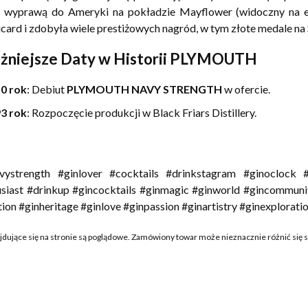
h wyprawą do Ameryki na pokładzie Mayflower (widoczny na et
card i zdobyła wiele prestiżowych nagród, w tym złote medale na 
żniejsze Daty w Historii PLYMOUTH
0 rok
: Debiut
PLYMOUTH NAVY STRENGTH
w ofercie.
3 rok
: Rozpoczęcie produkcji w Black Friars Distillery.
vystrength #ginlover #cocktails #drinkstagram #ginoclock #c
siast #drinkup #gincocktails #ginmagic #ginworld #gincommunit
tion #ginheritage #ginlove #ginpassion #ginartistry #ginexplorati
ajdujące się na stronie są poglądowe. Zamówiony towar może nieznacznie różnić się 