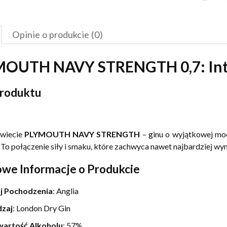
Opinie o produkcie (0)
OUTH NAVY STRENGTH 0,7: Inte
Produktu
świecie
PLYMOUTH NAVY STRENGTH
– ginu o wyjątkowej moc
 To połączenie siły i smaku, które zachwyca nawet najbardziej 
owe Informacje o Produkcie
j Pochodzenia
: Anglia
zaj
: London Dry Gin
artość Alkoholu
: 57%