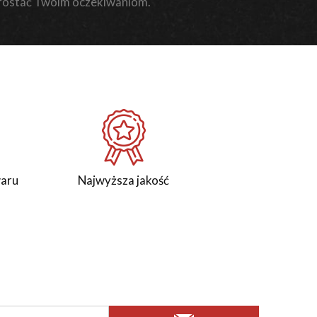
rostać Twoim oczekiwaniom.
waru
Najwyższa jakość