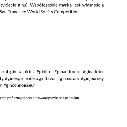
ykiecie ginu). Współcześnie marka jest własnością
San Francisco World Spirits Competition.
raftgin #spirits #ginlife #ginandtonic #ginaddict
y #ginexperience #ginflavor #ginhistory #ginjourney
on #ginconnoisseur
szatą graficzną od prezentowanego w karcie produktu.