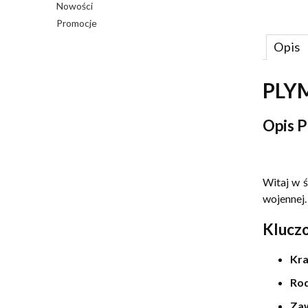
Nowości
Promocje
Opis
PLYM
Opis 
Witaj w 
wojennej.
Klucz
Kra
Rod
Zaw