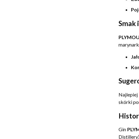
Po
Smak i
PLYMOU
marynarki
Jał
Kor
Suger
Najlepie
skórki po
Histor
Gin
PLY
Distille