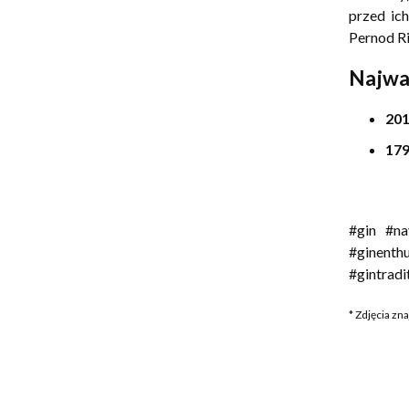
przed ic
Pernod Ri
Najwa
201
179
#gin #na
#ginenthu
#gintradi
* Zdjęcia zn