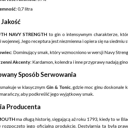
jemność
: 0,7 litra
 Jakość
TH NAVY STRENGTH
to gin o intensywnym charakterze, któr
 wojennej. Jego receptura jest niezmienna i opiera się na siedmiu
owiec
: Dominujący smak, który wzmocniono w wersji Navy Streng
zenni Akcenty
: Kardamon, kolendra i inne przyprawy nadają gino
owany Sposób Serwowania
j smakuje w klasycznym
Gin & Tonic
, gdzie moc ginu doskonale k
marańczy, aby podkreślić jego wyjątkowy smak.
ia Producenta
MOUTH
ma długą historię, sięgającą aż roku 1793, kiedy to w Bla
ry) rozpoczęto jego oficjalną produkcję. Destylarnia ta była