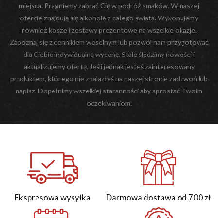
miejsca. Pragniemy zabrać Cię w podróż smaków. W naszej
ofercie znajdują się alkohole z całego świata. Wykonujemy
również kosze i zestawy prezentowe na wszelkie okazje.
Zapoznaj się z cennikiem weselnym lub pozwól nam przygotować
dla Ciebie indywidualną wycenę. Stale śledzimy nowości i
aktualizujemy ofertę. Jeśli jednak jesteś zainteresowany
produktem, którego nie znalazłeś na naszej stronie zadzwoń lub
napisz. Dopełnimy wszelkiej staranności aby sprostać Twoim
oczekiwaniom.
Ekspresowa wysyłka
Darmowa dostawa od 700 zł