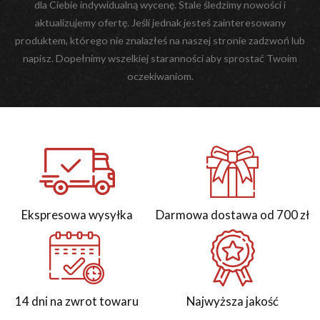
dla Ciebie indywidualną wycenę. Stale śledzimy nowości i
aktualizujemy ofertę. Jeśli jednak jesteś zainteresowany
produktem, którego nie znalazłeś na naszej stronie zadzwoń lub
napisz. Dopełnimy wszelkiej staranności aby sprostać Twoim
oczekiwaniom.
Ekspresowa wysyłka
Darmowa dostawa od 700 zł
14 dni na zwrot towaru
Najwyższa jakość