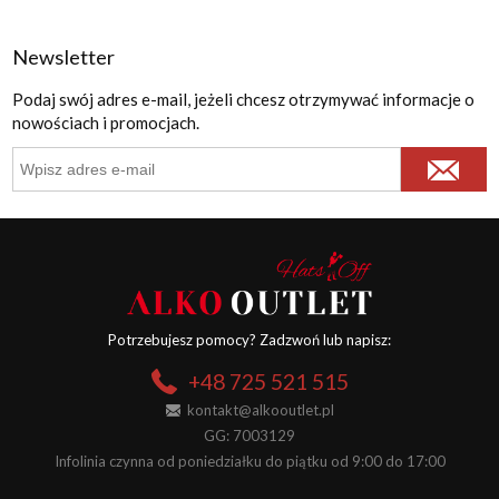
Newsletter
Podaj swój adres e-mail, jeżeli chcesz otrzymywać informacje o
nowościach i promocjach.
Potrzebujesz pomocy? Zadzwoń lub napisz:
+48 725 521 515
kontakt@alkooutlet.pl
GG: 7003129
Infolinia czynna od poniedziałku do piątku od 9:00 do 17:00