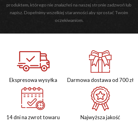
produktem, którego nie znalazłeś na naszej stronie zadzwoń lub
napisz. Dopełnimy wszelkiej staranności aby sprostać Twoim
oczekiwaniom.
Ekspresowa wysyłka
Darmowa dostawa od 700 zł
14 dni na zwrot towaru
Najwyższa jakość