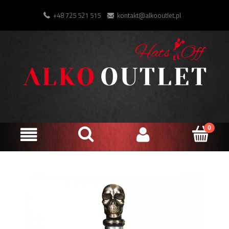
+48 725 521 515
kontakt@alkooutlet.pl