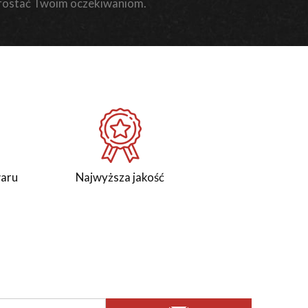
rostać Twoim oczekiwaniom.
waru
Najwyższa jakość