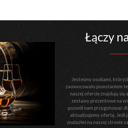
Łączy na
Jesteśmy osobami, których
zaowocowało powstaniem teg
naszej ofercie znajdują się
zestawy prezentowe na wsz
pozwól nam przygotować dla 
aktualizujemy ofertę. Jeśl
znalazłeś na naszej stronie 