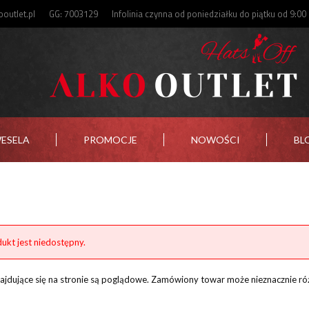
outlet.pl
GG: 7003129
Infolinia czynna od poniedziałku do piątku od 9:00
WESELA
PROMOCJE
NOWOŚCI
BL
ukt jest niedostępny.
znajdujące się na stronie są poglądowe. Zamówiony towar może nieznacznie ró