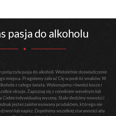
s pasja do alkoholu
 połączyła pasja do alkoholi. Wieloletnie doświadczenie
o miejsca. Pragniemy zabrać Cię w podróż smaków. W
 alkohole z całego świata. Wykonujemy również kosze i
elkie okazje. Zapoznaj się z cennikiem weselnym lub
Ciebie indywidualną wycenę. Stale śledzimy nowości i
i jednak jesteś zainteresowany produktem, którego nie
zadzwoń lub napisz. Dopełnimy wszelkiej staranności aby