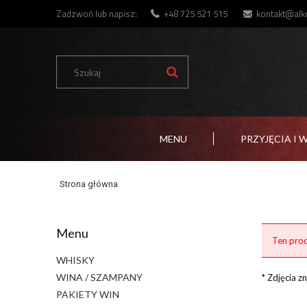
Zadzwoń lub napisz:
+48 725 521 515
kontakt@alko
MENU
PRZYJĘCIA I 
Strona główna
Menu
Ten prod
WHISKY
WINA / SZAMPANY
* Zdjęcia 
PAKIETY WIN