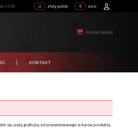
 do 17:00
złoty polski
euro
Koszyk:
(pusty)
OG
KONTAKT
żnić się szatą graficzną od prezentowanego w karcie produktu.