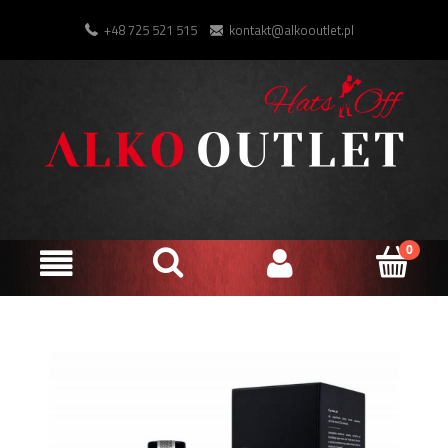
+48 725 521 515
kontakt@alkooutlet.pl