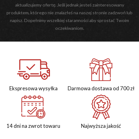
aktualizujemy ofertę. Jeśli jednak jesteś zainteresowany
produktem, którego nie znalazłeś na naszej stronie zadzwoń lub
napisz. Dopełnimy wszelkiej staranności aby sprostać Twoim
oczekiwaniom.
Ekspresowa wysyłka
Darmowa dostawa od 700 zł
14 dni na zwrot towaru
Najwyższa jakość