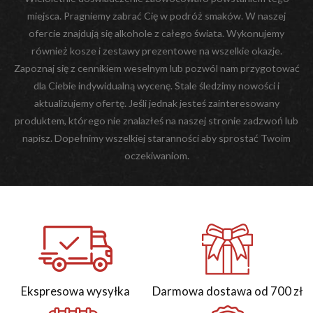
miejsca. Pragniemy zabrać Cię w podróż smaków. W naszej
ofercie znajdują się alkohole z całego świata. Wykonujemy
również kosze i zestawy prezentowe na wszelkie okazje.
Zapoznaj się z cennikiem weselnym lub pozwól nam przygotować
dla Ciebie indywidualną wycenę. Stale śledzimy nowości i
aktualizujemy ofertę. Jeśli jednak jesteś zainteresowany
produktem, którego nie znalazłeś na naszej stronie zadzwoń lub
napisz. Dopełnimy wszelkiej staranności aby sprostać Twoim
oczekiwaniom.
Ekspresowa wysyłka
Darmowa dostawa od 700 zł