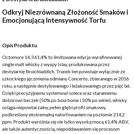
Odkryj Niezrównaną Złożoność Smaków i
Emocjonującą Intensywność Torfu
Opis Produktu
Octomore 14.3 61,4% to limitowana edycja wyrafinowanej
single malt whisky z wyspy Islay, produkowana przez
destylarnię Bruichladdich. Trunek ten powstaje wyłącznie ze
szkockiego jęczmienia odmiany Concerto, zbieranego w 2016
roku, a następnie destylowanego i leżakowanego przez pięć lat.
Dzięki precyzyjnemu systemowi solera oraz starannemu
doborowi beczek (50% po bourbonie i 50% po winie), whisky
osiąga niepowtarzalny, pełen głębi profil smakowy,
podkreślony ekstremalną natorfowaniem na poziomie 214,2
ppm. Produkt wyróżnia się nie tylko wysoką mocą 61,4% ABV,
ale także autentycznością, niepoddawaniem się procesom