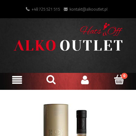
+48 725 521 515
kontakt@alkooutlet.pl