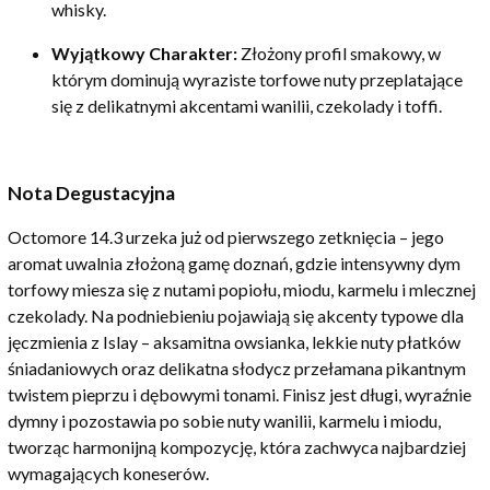
whisky.
Wyjątkowy Charakter:
Złożony profil smakowy, w
którym dominują wyraziste torfowe nuty przeplatające
się z delikatnymi akcentami wanilii, czekolady i toffi.
Nota Degustacyjna
Octomore 14.3 urzeka już od pierwszego zetknięcia – jego
aromat uwalnia złożoną gamę doznań, gdzie intensywny dym
torfowy miesza się z nutami popiołu, miodu, karmelu i mlecznej
czekolady. Na podniebieniu pojawiają się akcenty typowe dla
jęczmienia z Islay – aksamitna owsianka, lekkie nuty płatków
śniadaniowych oraz delikatna słodycz przełamana pikantnym
twistem pieprzu i dębowymi tonami. Finisz jest długi, wyraźnie
dymny i pozostawia po sobie nuty wanilii, karmelu i miodu,
tworząc harmonijną kompozycję, która zachwyca najbardziej
wymagających koneserów.