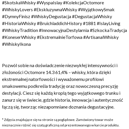
#SkotskaWhisky #WyspaIslay #KolekcjaOctomore
#WhiskyLovers #EkskluzywnaWhisky #WyjątkowySmak
#DymnyFinisz #WhiskyDegustacja #DegustacjaWhisky
#HistoriaWhisky #BruichladdichHistory #1881 #IslayLiving
#WhiskyTradition #InnowacyjnaDestylarnia #SzkockaTradycja
#KoneserWhisky #EkstremalnieTorfowa #ArtisanalWhisky
#WhiskyIkona
Pozwól sobie na doświadczenie niezwykłej intensywności i
złożoności Octomore 14.3 61,4% – whisky, która dzięki
ekstremalnej natorfowości i wyważonemu profilowi
smakowemu podkreśla tradycję oraz nowoczesną precyzję
destylacji. Ciesz się każdą kroplą tego wyjątkowego trunku i
zanurz się w świecie, gdzie historia, innowacja i autentyczność
łączą się, tworząc niezapomniane doznania degustacyjne.
* Zdjęcia znajdujące się na stronie są poglądowe. Zamówiony towar może
nieznacznie różnić się szatą graficzną od prezentowanego w karcie produktu.