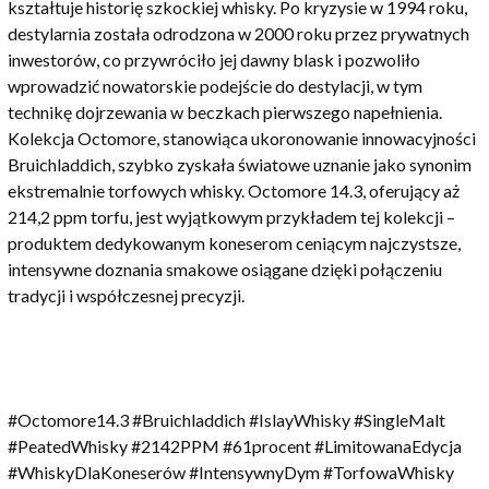
kształtuje historię szkockiej whisky. Po kryzysie w 1994 roku,
destylarnia została odrodzona w 2000 roku przez prywatnych
inwestorów, co przywróciło jej dawny blask i pozwoliło
wprowadzić nowatorskie podejście do destylacji, w tym
technikę dojrzewania w beczkach pierwszego napełnienia.
Kolekcja Octomore, stanowiąca ukoronowanie innowacyjności
Bruichladdich, szybko zyskała światowe uznanie jako synonim
ekstremalnie torfowych whisky. Octomore 14.3, oferujący aż
214,2 ppm torfu, jest wyjątkowym przykładem tej kolekcji –
produktem dedykowanym koneserom ceniącym najczystsze,
intensywne doznania smakowe osiągane dzięki połączeniu
tradycji i współczesnej precyzji.
#Octomore14.3 #Bruichladdich #IslayWhisky #SingleMalt
#PeatedWhisky #2142PPM #61procent #LimitowanaEdycja
#WhiskyDlaKoneserów #IntensywnyDym #TorfowaWhisky