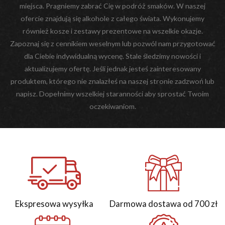
miejsca. Pragniemy zabrać Cię w podróż smaków. W naszej
ofercie znajdują się alkohole z całego świata. Wykonujemy
również kosze i zestawy prezentowe na wszelkie okazje.
Zapoznaj się z cennikiem weselnym lub pozwól nam przygotować
dla Ciebie indywidualną wycenę. Stale śledzimy nowości i
aktualizujemy ofertę. Jeśli jednak jesteś zainteresowany
produktem, którego nie znalazłeś na naszej stronie zadzwoń lub
napisz. Dopełnimy wszelkiej staranności aby sprostać Twoim
oczekiwaniom.
Ekspresowa wysyłka
Darmowa dostawa od 700 zł