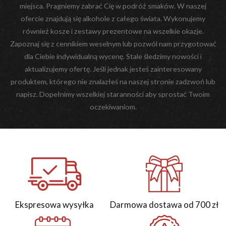
miejsca. Pragniemy zabrać Cię w podróż smaków. W naszej
ofercie znajdują się alkohole z całego świata. Wykonujemy
również kosze i zestawy prezentowe na wszelkie okazje.
Zapoznaj się z cennikiem weselnym lub pozwól nam przygotować
dla Ciebie indywidualną wycenę. Stale śledzimy nowości i
aktualizujemy ofertę. Jeśli jednak jesteś zainteresowany
produktem, którego nie znalazłeś na naszej stronie zadzwoń lub
napisz. Dopełnimy wszelkiej staranności aby sprostać Twoim
oczekiwaniom.
Ekspresowa wysyłka
Darmowa dostawa od 700 zł