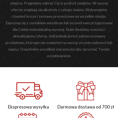
miejsca. Pragniemy zabrać Cię w podróż smaków. W naszej
ofercie znajdują się alkohole z całego świata. Wykonujemy
również kosze i zestawy prezentowe na wszelkie okazje.
Zapoznaj się z cennikiem weselnym lub pozwól nam przygotować
dla Ciebie indywidualną wycenę. Stale śledzimy nowości i
aktualizujemy ofertę. Jeśli jednak jesteś zainteresowany
produktem, którego nie znalazłeś na naszej stronie zadzwoń lub
napisz. Dopełnimy wszelkiej staranności aby sprostać Twoim
oczekiwaniom.
Ekspresowa wysyłka
Darmowa dostawa od 700 zł