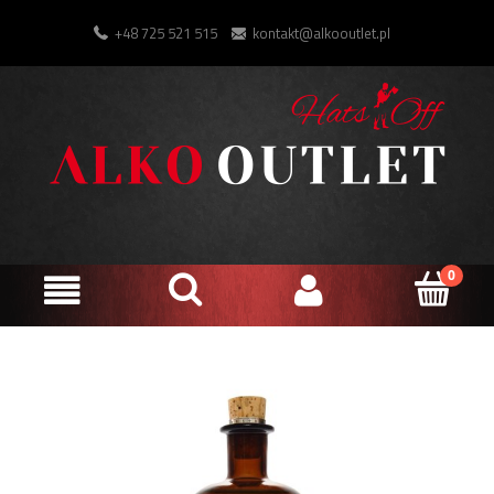
+48 725 521 515
kontakt@alkooutlet.pl