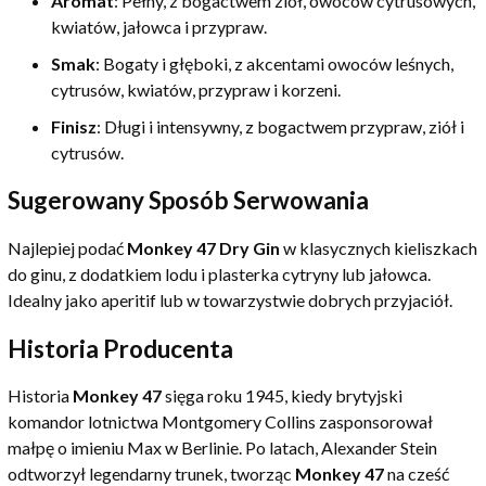
Aromat
: Pełny, z bogactwem ziół, owoców cytrusowych,
kwiatów, jałowca i przypraw.
Smak
: Bogaty i głęboki, z akcentami owoców leśnych,
cytrusów, kwiatów, przypraw i korzeni.
Finisz
: Długi i intensywny, z bogactwem przypraw, ziół i
cytrusów.
Sugerowany Sposób Serwowania
Najlepiej podać
Monkey 47 Dry Gin
w klasycznych kieliszkach
do ginu, z dodatkiem lodu i plasterka cytryny lub jałowca.
Idealny jako aperitif lub w towarzystwie dobrych przyjaciół.
Historia Producenta
Historia
Monkey 47
sięga roku 1945, kiedy brytyjski
komandor lotnictwa Montgomery Collins zasponsorował
małpę o imieniu Max w Berlinie. Po latach, Alexander Stein
odtworzył legendarny trunek, tworząc
Monkey 47
na cześć