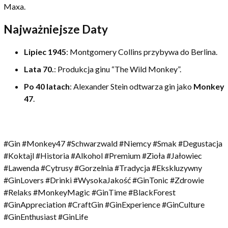
Maxa.
Najważniejsze Daty
Lipiec 1945
: Montgomery Collins przybywa do Berlina.
Lata 70.
: Produkcja ginu “The Wild Monkey”.
Po 40 latach
: Alexander Stein odtwarza gin jako
Monkey
47
.
#Gin #Monkey47 #Schwarzwald #Niemcy #Smak #Degustacja
#Koktajl #Historia #Alkohol #Premium #Zioła #Jałowiec
#Lawenda #Cytrusy #Gorzelnia #Tradycja #Ekskluzywny
#GinLovers #Drinki #WysokaJakość #GinTonic #Zdrowie
#Relaks #MonkeyMagic #GinTime #BlackForest
#GinAppreciation #CraftGin #GinExperience #GinCulture
#GinEnthusiast #GinLife