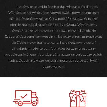
Jesteśmy osobami, których połączyła pasja do alkoholi.
Wieloletnie doświadczenie zaowocowało powstaniem tego
miejsca. Pragniemy zabrać Cię w podróż smaków. W naszej
ofercie znajdują się alkohole z całego świata. Wykonujemy
również kosze i zestawy prezentowe na wszelkie okazje.
Zapoznaj się z cennikiem weselnym lub pozwól nam przygotować
dla Ciebie indywidualną wycenę. Stale śledzimy nowości i
aktualizujemy ofertę. Jeśli jednak jesteś zainteresowany
produktem, którego nie znalazłeś na naszej stronie zadzwoń lub
napisz. Dopełnimy wszelkiej staranności aby sprostać Twoim
oczekiwaniom.