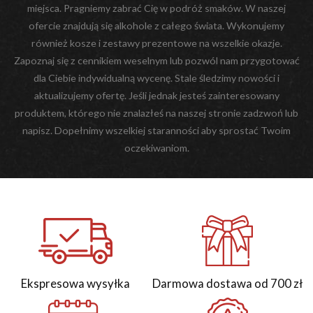
miejsca. Pragniemy zabrać Cię w podróż smaków. W naszej
ofercie znajdują się alkohole z całego świata. Wykonujemy
również kosze i zestawy prezentowe na wszelkie okazje.
Zapoznaj się z cennikiem weselnym lub pozwól nam przygotować
dla Ciebie indywidualną wycenę. Stale śledzimy nowości i
aktualizujemy ofertę. Jeśli jednak jesteś zainteresowany
produktem, którego nie znalazłeś na naszej stronie zadzwoń lub
napisz. Dopełnimy wszelkiej staranności aby sprostać Twoim
oczekiwaniom.
Ekspresowa wysyłka
Darmowa dostawa od 700 zł