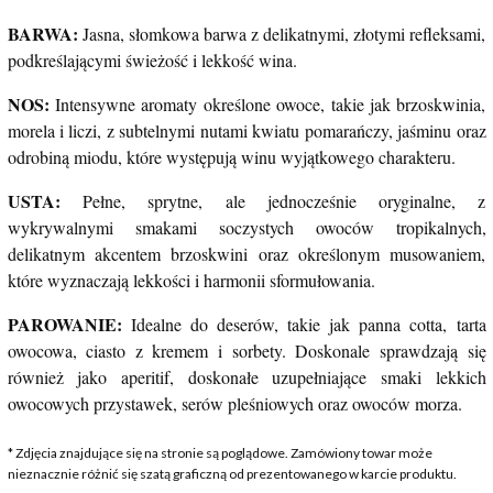
BARWA:
Jasna, słomkowa barwa z delikatnymi, złotymi refleksami,
podkreślającymi świeżość i lekkość wina.
NOS:
Intensywne aromaty określone owoce, takie jak brzoskwinia,
morela i liczi, z subtelnymi nutami kwiatu pomarańczy, jaśminu oraz
odrobiną miodu, które występują winu wyjątkowego charakteru.
USTA:
Pełne, sprytne, ale jednocześnie oryginalne, z
wykrywalnymi smakami soczystych owoców tropikalnych,
delikatnym akcentem brzoskwini oraz określonym musowaniem,
które wyznaczają lekkości i harmonii sformułowania.
PAROWANIE:
Idealne do deserów, takie jak panna cotta, tarta
owocowa, ciasto z kremem i sorbety. Doskonale sprawdzają się
również jako aperitif, doskonałe uzupełniające smaki lekkich
owocowych przystawek, serów pleśniowych oraz owoców morza.
* Zdjęcia znajdujące się na stronie są poglądowe. Zamówiony towar może
nieznacznie różnić się szatą graficzną od prezentowanego w karcie produktu.