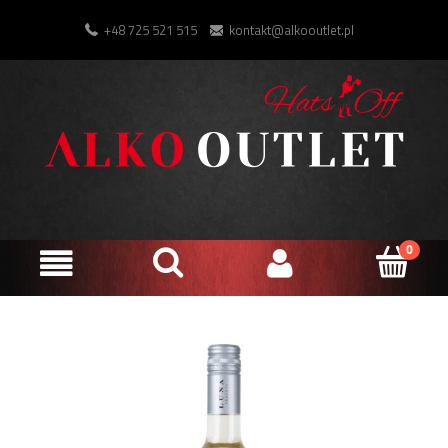
+48 725 521 515
kontakt@alkooutlet.pl