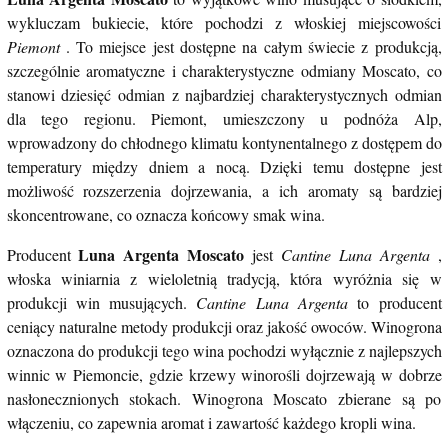
wykluczam bukiecie, które pochodzi z włoskiej miejscowości
Piemont
. To miejsce jest dostępne na całym świecie z produkcją,
szczególnie aromatyczne i charakterystyczne odmiany Moscato, co
stanowi dziesięć odmian z najbardziej charakterystycznych odmian
dla tego regionu. Piemont, umieszczony u podnóża Alp,
wprowadzony do chłodnego klimatu kontynentalnego z dostępem do
temperatury między dniem a nocą. Dzięki temu dostępne jest
możliwość rozszerzenia dojrzewania, a ich aromaty są bardziej
skoncentrowane, co oznacza końcowy smak wina.
Luna Argenta Moscato
Producent
jest
Cantine Luna Argenta
,
włoska winiarnia z wieloletnią tradycją, która wyróżnia się w
produkcji win musujących.
Cantine Luna Argenta
to producent
ceniący naturalne metody produkcji oraz jakość owoców. Winogrona
oznaczona do produkcji tego wina pochodzi wyłącznie z najlepszych
winnic w Piemoncie, gdzie krzewy winorośli dojrzewają w dobrze
nasłonecznionych stokach. Winogrona Moscato zbierane są po
włączeniu, co zapewnia aromat i zawartość każdego kropli wina.