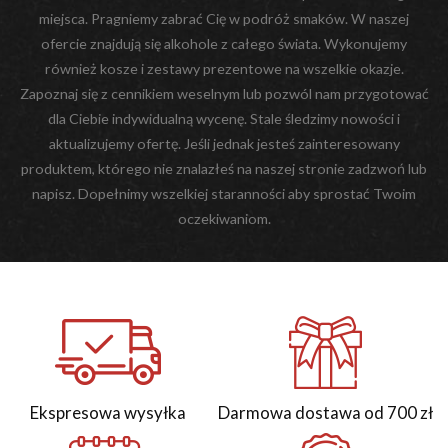
miejsca. Pragniemy zabrać Cię w podróż smaków. W naszej
ofercie znajdują się alkohole z całego świata. Wykonujemy
również kosze i zestawy prezentowe na wszelkie okazje.
Zapoznaj się z cennikiem weselnym lub pozwól nam przygotować
dla Ciebie indywidualną wycenę. Stale śledzimy nowości i
aktualizujemy ofertę. Jeśli jednak jesteś zainteresowany
produktem, którego nie znalazłeś na naszej stronie zadzwoń lub
napisz. Dopełnimy wszelkiej staranności aby sprostać Twoim
oczekiwaniom.
Ekspresowa wysyłka
Darmowa dostawa od 700 zł