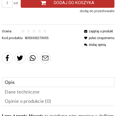
DODAJ DO KOSZYKA
szt
dodaj do przechowalni
Ocena:
zapytaj o produkt
Kod produktu:
8053303273055
poleć znajomemu
dodaj opinię
Opis
Dane techniczne
Opinie o produkcie (0)
Luna Argenta Moscato
to wyjątkowe wino musujące o słodkiem,