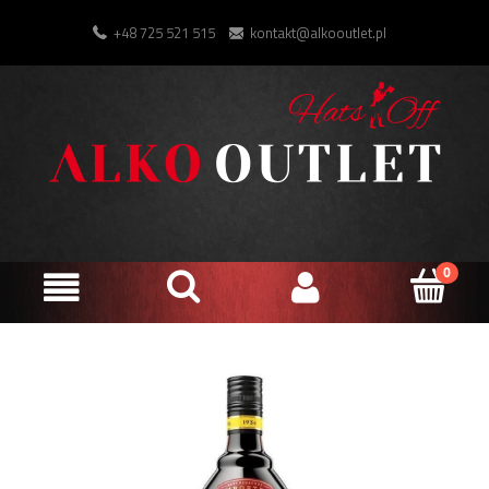
+48 725 521 515
kontakt@alkooutlet.pl