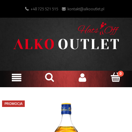
+48 725 521 515
kontakt@alkooutlet.pl
PROMOCJA