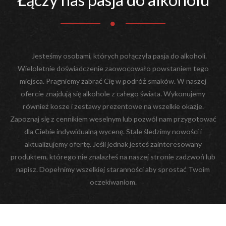
Jesteśmy osobami, których połączyła pasja do alkoholi.
Wieloletnie doświadczenie zaowocowało powstaniem tego
miejsca. Pragniemy zabrać Cię w podróż smaków. W naszej
ofercie znajdują się alkohole z całego świata. Wykonujemy
również kosze i zestawy prezentowe na wszelkie okazje.
Zapoznaj się z cennikiem weselnym lub pozwól nam przygotować
dla Ciebie indywidualną wycenę. Stale śledzimy nowości i
aktualizujemy ofertę. Jeśli jednak jesteś zainteresowany
produktem, którego nie znalazłeś na naszej stronie zadzwoń lub
napisz. Dopełnimy wszelkiej staranności aby sprostać Twoim
oczekiwaniom.