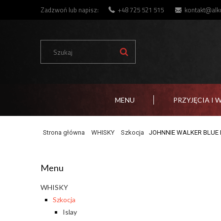
Zadzwoń lub napisz:
+48 725 521 515
kontakt@alko
MENU
PRZYJĘCIA I 
Strona główna
WHISKY
Szkocja
JOHNNIE WALKER BLUE L
Menu
WHISKY
Szkocja
Islay