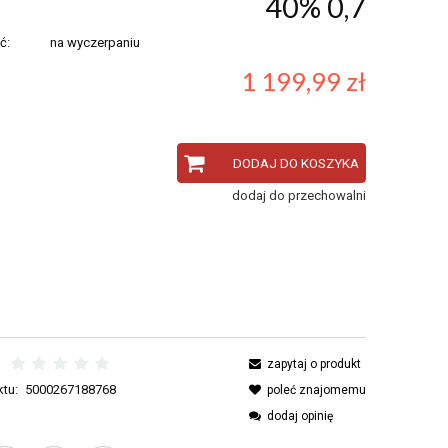
40% 0,7
ć:
na wyczerpaniu
1 199,99 zł
DODAJ DO KOSZYKA
dodaj do przechowalni
zapytaj o produkt
tu:
5000267188768
poleć znajomemu
dodaj opinię