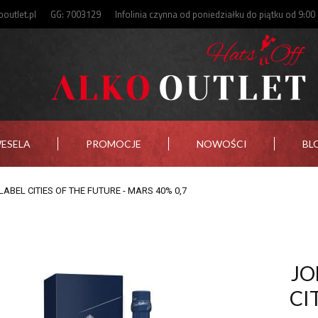
outlet.pl
GG: 7003129
Infolinia czynna od poniedziałku do piątku od 9:00
WESELA
PROMOCJE
NOWOŚCI
BL
ABEL CITIES OF THE FUTURE - MARS 40% 0,7
JO
CI