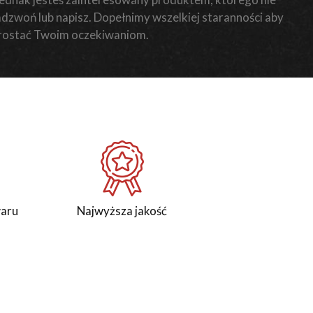
zadzwoń lub napisz. Dopełnimy wszelkiej staranności aby
rostać Twoim oczekiwaniom.
waru
Najwyższa jakość