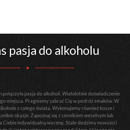
s pasja do alkoholu
 połączyła pasja do alkoholi. Wieloletnie doświadczenie
o miejsca. Pragniemy zabrać Cię w podróż smaków. W
 alkohole z całego świata. Wykonujemy również kosze i
elkie okazje. Zapoznaj się z cennikiem weselnym lub
Ciebie indywidualną wycenę. Stale śledzimy nowości i
i jednak jesteś zainteresowany produktem, którego nie