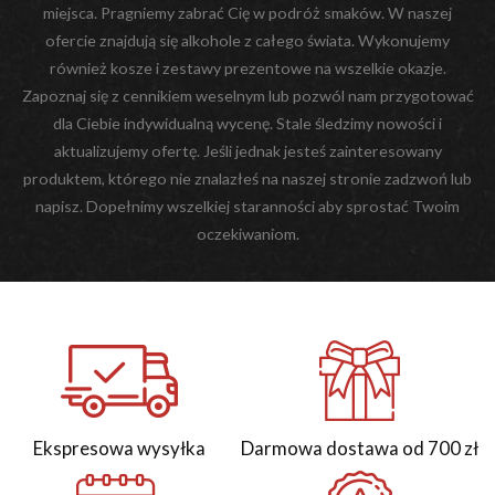
miejsca. Pragniemy zabrać Cię w podróż smaków. W naszej
ofercie znajdują się alkohole z całego świata. Wykonujemy
również kosze i zestawy prezentowe na wszelkie okazje.
Zapoznaj się z cennikiem weselnym lub pozwól nam przygotować
dla Ciebie indywidualną wycenę. Stale śledzimy nowości i
aktualizujemy ofertę. Jeśli jednak jesteś zainteresowany
produktem, którego nie znalazłeś na naszej stronie zadzwoń lub
napisz. Dopełnimy wszelkiej staranności aby sprostać Twoim
oczekiwaniom.
Ekspresowa wysyłka
Darmowa dostawa od 700 zł