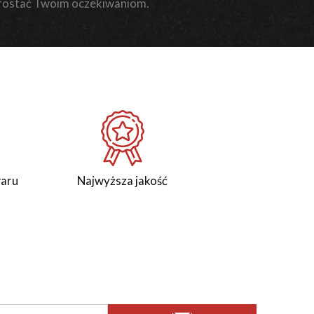
rostać Twoim oczekiwaniom.
waru
Najwyższa jakość