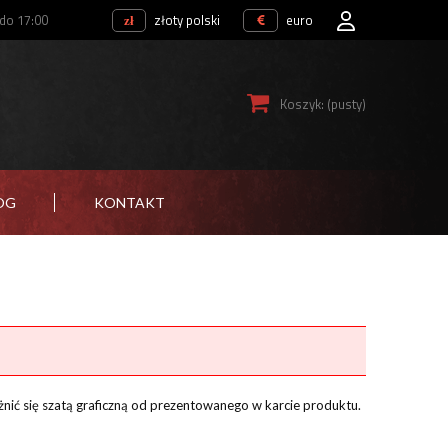
 do 17:00
złoty polski
euro
Koszyk:
(pusty)
OG
KONTAKT
żnić się szatą graficzną od prezentowanego w karcie produktu.