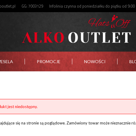
outlet.pl
GG: 7003129
Infolinia czynna od poniedziałku do piątku od 9:00
WESELA
PROMOCJE
NOWOŚCI
BL
ukt jest niedostępny.
znajdujące się na stronie są poglądowe. Zamówiony towar może nieznacznie ró