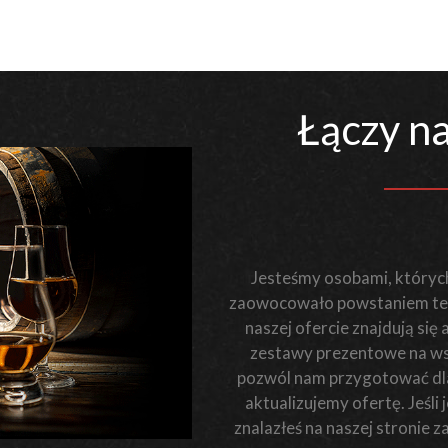
Łączy na
Jesteśmy osobami, których
zaowocowało powstaniem teg
naszej ofercie znajdują się
zestawy prezentowe na wsz
pozwól nam przygotować dla 
aktualizujemy ofertę. Jeśl
znalazłeś na naszej stronie 