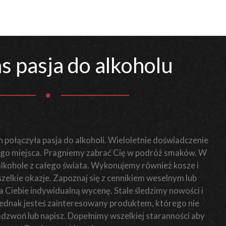
s pasja do alkoholu
 połączyła pasja do alkoholi. Wieloletnie doświadczenie
o miejsca. Pragniemy zabrać Cię w podróż smaków. W
 alkohole z całego świata. Wykonujemy również kosze i
elkie okazje. Zapoznaj się z cennikiem weselnym lub
Ciebie indywidualną wycenę. Stale śledzimy nowości i
i jednak jesteś zainteresowany produktem, którego nie
zadzwoń lub napisz. Dopełnimy wszelkiej staranności aby