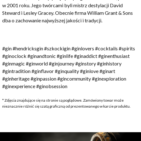
w 2001 roku. Jego twórcami byli mistrz destylacji David
Steward i Lesley Gracey. Obecnie firma William Grant & Sons
dba o zachowanie najwyższej jakości i tradycji.
#gin #hendricksgin #szkockigin #ginlovers #cocktails #spirits
#ginoclock #ginandtonic #ginlife #ginaddict #ginenthusiast
#ginmagic #ginworld #ginjourney #ginstory #ginhistory
#gintradition #ginflavor #ginquality #ginlove #ginart
#ginheritage #ginpassion #gincommunity #ginexploration
#ginexperience #ginobsession
* Zdjęcia znajdujące się na stronie są poglądowe. Zamówiony towar może
nieznacznie różnić się szatą graficzną od prezentowanego w karcie produktu.