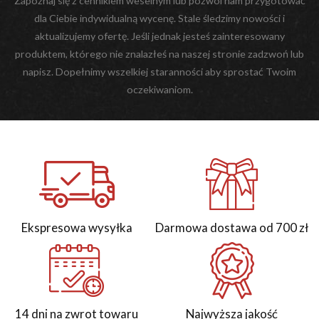
Zapoznaj się z cennikiem weselnym lub pozwól nam przygotować
dla Ciebie indywidualną wycenę. Stale śledzimy nowości i
aktualizujemy ofertę. Jeśli jednak jesteś zainteresowany
produktem, którego nie znalazłeś na naszej stronie zadzwoń lub
napisz. Dopełnimy wszelkiej staranności aby sprostać Twoim
oczekiwaniom.
Ekspresowa wysyłka
Darmowa dostawa od 700 zł
14 dni na zwrot towaru
Najwyższa jakość