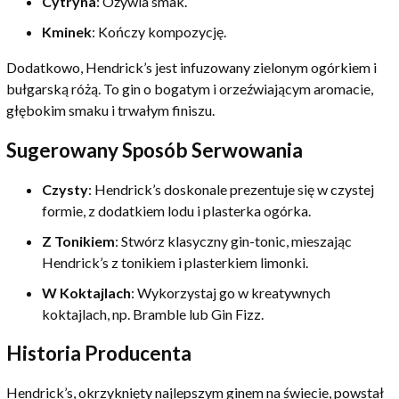
Cytryna
: Ożywia smak.
Kminek
: Kończy kompozycję.
Dodatkowo, Hendrick’s jest infuzowany zielonym ogórkiem i
bułgarską różą. To gin o bogatym i orzeźwiającym aromacie,
głębokim smaku i trwałym finiszu.
Sugerowany Sposób Serwowania
Czysty
: Hendrick’s doskonale prezentuje się w czystej
formie, z dodatkiem lodu i plasterka ogórka.
Z Tonikiem
: Stwórz klasyczny gin-tonic, mieszając
Hendrick’s z tonikiem i plasterkiem limonki.
W Koktajlach
: Wykorzystaj go w kreatywnych
koktajlach, np. Bramble lub Gin Fizz.
Historia Producenta
Hendrick’s, okrzyknięty najlepszym ginem na świecie, powstał