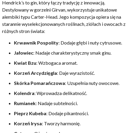
Hendrick’s to gin, który łączy tradycję z innowacją.
Destylowany w gorzelni Girvan, wykorzystuje unikatowe
alembiki typu Carter-Head. Jego kompozycja opiera się na
starannie wyselekcjonowanych roślinach, ziółach i owocach z
różnych stron świata:
Krwawnik Pospolity
: Dodaje głębi i nuty cytrusowe.
Jałowiec
: Nadaje charakterystyczny smak ginu.
Kwiat Bzu
: Wzbogaca aromat.
Korzeń Arcydzięgla
: Daje wyrazistość.
Skórka Pomarańczowa
: Uzupełnia nuty owocowe.
Kolendra
: Wprowadza delikatność.
Rumianek
: Nadaje subtelności.
Pieprz Kubeba
: Dodaje pikantności.
Korzeń Irysa
: Tworzy harmonię.