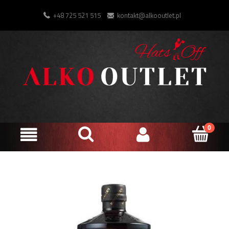
+48 725 521 515
kontakt@alkooutlet.pl