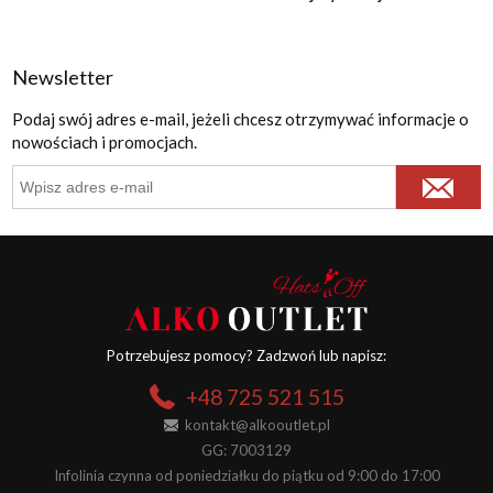
Newsletter
Podaj swój adres e-mail, jeżeli chcesz otrzymywać informacje o
nowościach i promocjach.
Potrzebujesz pomocy? Zadzwoń lub napisz:
+48 725 521 515
kontakt@alkooutlet.pl
GG: 7003129
Infolinia czynna od poniedziałku do piątku od 9:00 do 17:00