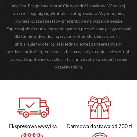
miejsca. Pragniemy zabrać Cię w podróż smaków. W naszej
ofercie znajdują się alkohole z całego świata. Wykonujemy
również kosze i zestawy prezentowe na wszelkie okazje.
Zapoznaj się z cennikiem weselnym lub pozwól nam przygotować
dla Ciebie indywidualną wycenę. Stale śledzimy nowości i
aktualizujemy ofertę. Jeśli jednak jesteś zainteresowany
produktem, którego nie znalazłeś na naszej stronie zadzwoń lub
napisz. Dopełnimy wszelkiej staranności aby sprostać Twoim
oczekiwaniom.
Ekspresowa wysyłka
Darmowa dostawa od 700 zł