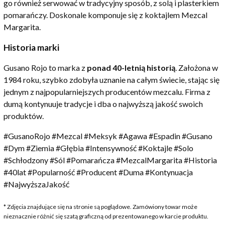
go również serwować w tradycyjny sposób, z solą i plasterkiem
pomarańczy. Doskonale komponuje się z koktajlem Mezcal
Margarita.
Historia marki
Gusano Rojo to marka z
ponad 40-letnią historią
. Założona w
1984 roku, szybko zdobyła uznanie na całym świecie, stając się
jednym z najpopularniejszych producentów mezcalu. Firma z
dumą kontynuuje tradycje i dba o najwyższą jakość swoich
produktów.
#GusanoRojo #Mezcal #Meksyk #Agawa #Espadin #Gusano
#Dym #Ziemia #Głębia #Intensywność #Koktajle #Solo
#Schłodzony #Sól #Pomarańcza #MezcalMargarita #Historia
#40lat #Popularność #Producent #Duma #Kontynuacja
#NajwyższaJakość
* Zdjęcia znajdujące się na stronie są poglądowe. Zamówiony towar może
nieznacznie różnić się szatą graficzną od prezentowanego w karcie produktu.