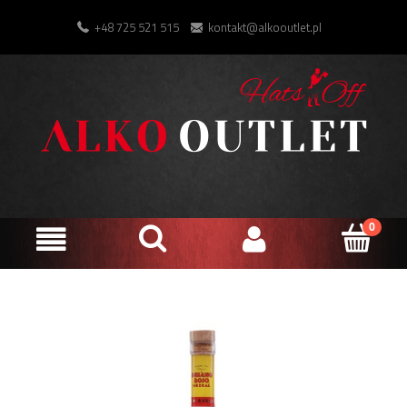
+48 725 521 515
kontakt@alkooutlet.pl