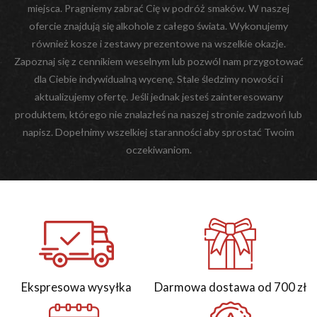
miejsca. Pragniemy zabrać Cię w podróż smaków. W naszej
ofercie znajdują się alkohole z całego świata. Wykonujemy
również kosze i zestawy prezentowe na wszelkie okazje.
Zapoznaj się z cennikiem weselnym lub pozwól nam przygotować
dla Ciebie indywidualną wycenę. Stale śledzimy nowości i
aktualizujemy ofertę. Jeśli jednak jesteś zainteresowany
produktem, którego nie znalazłeś na naszej stronie zadzwoń lub
napisz. Dopełnimy wszelkiej staranności aby sprostać Twoim
oczekiwaniom.
Ekspresowa wysyłka
Darmowa dostawa od 700 zł