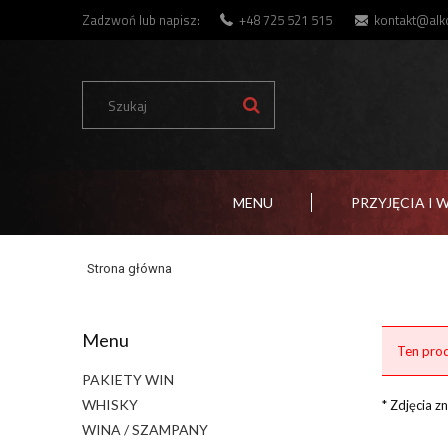
Zadzwoń lub napisz:
+48 725 521 515
kontakt@alko
MENU
PRZYJĘCIA I 
Strona główna
Menu
Ten prod
PAKIETY WIN
WHISKY
* Zdjęcia 
WINA / SZAMPANY