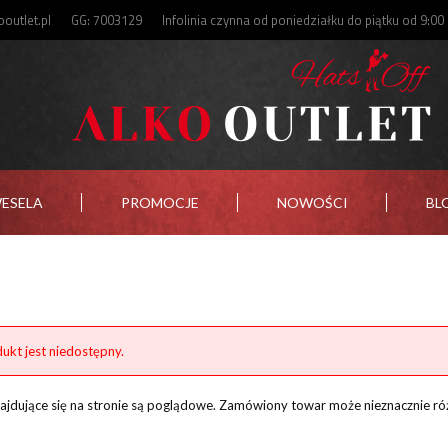
outlet.pl
GG: 7003129
Infolinia czynna od poniedziałku do piątku od 9:00
WESELA
PROMOCJE
NOWOŚCI
BL
ukt jest niedostępny.
znajdujące się na stronie są poglądowe. Zamówiony towar może nieznacznie ró