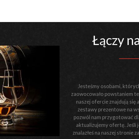
Łączy na
Jesteśmy osobami, których
zaowocowało powstaniem teg
naszej ofercie znajdują się
zestawy prezentowe na wsz
pozwól nam przygotować dla 
aktualizujemy ofertę. Jeśl
znalazłeś na naszej stronie 