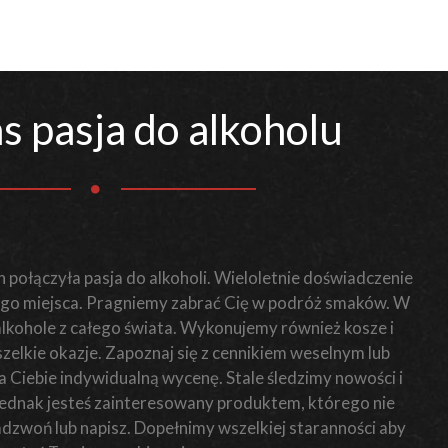
s pasja do alkoholu
 połączyła pasja do alkoholi. Wieloletnie doświadczenie
o miejsca. Pragniemy zabrać Cię w podróż smaków. W
 alkohole z całego świata. Wykonujemy również kosze i
elkie okazje. Zapoznaj się z cennikiem weselnym lub
Ciebie indywidualną wycenę. Stale śledzimy nowości i
i jednak jesteś zainteresowany produktem, którego nie
zadzwoń lub napisz. Dopełnimy wszelkiej staranności aby