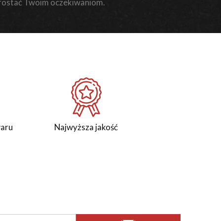
rostać Twoim oczekiwaniom.
waru
Najwyższa jakość