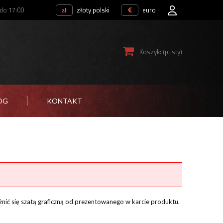
 do 17:00
złoty polski
euro
Koszyk:
(pusty)
OG
KONTAKT
żnić się szatą graficzną od prezentowanego w karcie produktu.