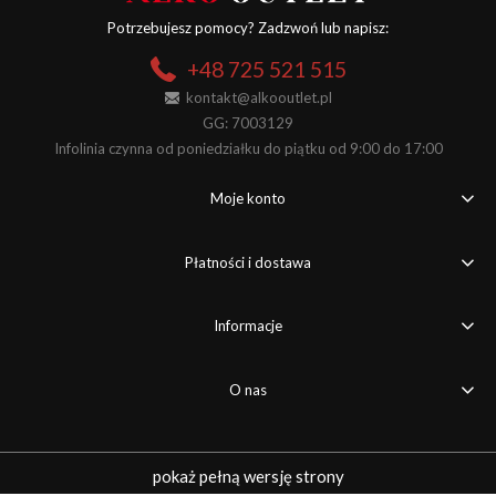
Potrzebujesz pomocy? Zadzwoń lub napisz:
+48 725 521 515
kontakt@alkooutlet.pl
GG: 7003129
Infolinia czynna od poniedziałku do piątku od 9:00 do 17:00
Moje konto
Płatności i dostawa
Informacje
O nas
pokaż pełną wersję strony