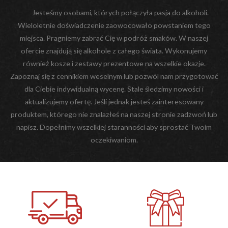
Jesteśmy osobami, których połączyła pasja do alkoholi.
Wieloletnie doświadczenie zaowocowało powstaniem tego
miejsca. Pragniemy zabrać Cię w podróż smaków. W naszej
ofercie znajdują się alkohole z całego świata. Wykonujemy
również kosze i zestawy prezentowe na wszelkie okazje.
Zapoznaj się z cennikiem weselnym lub pozwól nam przygotować
dla Ciebie indywidualną wycenę. Stale śledzimy nowości i
aktualizujemy ofertę. Jeśli jednak jesteś zainteresowany
produktem, którego nie znalazłeś na naszej stronie zadzwoń lub
napisz. Dopełnimy wszelkiej staranności aby sprostać Twoim
oczekiwaniom.