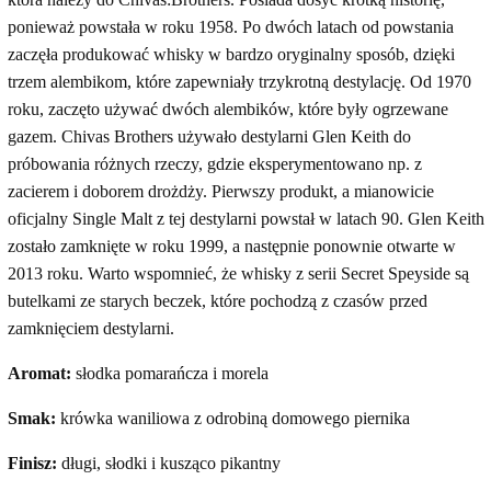
ponieważ powstała w roku 1958. Po dwóch latach od powstania
zaczęła produkować whisky w bardzo oryginalny sposób, dzięki
trzem alembikom, które zapewniały trzykrotną destylację. Od 1970
roku, zaczęto używać dwóch alembików, które były ogrzewane
gazem. Chivas Brothers używało destylarni Glen Keith do
próbowania różnych rzeczy, gdzie eksperymentowano np. z
zacierem i doborem drożdży. Pierwszy produkt, a mianowicie
oficjalny Single Malt z tej destylarni powstał w latach 90. Glen Keith
zostało zamknięte w roku 1999, a następnie ponownie otwarte w
2013 roku. Warto wspomnieć, że whisky z serii Secret Speyside są
butelkami ze starych beczek, które pochodzą z czasów przed
zamknięciem destylarni.
Aromat:
słodka pomarańcza i morela
Smak:
krówka waniliowa z odrobiną domowego piernika
Finisz:
długi, słodki i kusząco pikantny